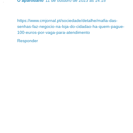
O apartidário
11 de outubro de 2023 às 14:15
https://www.cmjornal.pt/sociedade/detalhe/mafia-das-
senhas-faz-negocio-na-loja-do-cidadao-ha-quem-pague-
100-euros-por-vaga-para-atendimento
Responder