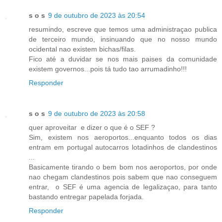
s o s
9 de outubro de 2023 às 20:54
resumindo, escreve que temos uma administraçao publica
de terceiro mundo, insinuando que no nosso mundo
ocidental nao existem bichas/filas.
Fico até a duvidar se nos mais paises da comunidade
existem governos...pois tá tudo tao arrumadinho!!!
Responder
s o s
9 de outubro de 2023 às 20:58
quer aproveitar e dizer o que é o SEF ?
Sim, existem nos aeroportos...enquanto todos os dias
entram em portugal autocarros lotadinhos de clandestinos
...
Basicamente tirando o bem bom nos aeroportos, por onde
nao chegam clandestinos pois sabem que nao conseguem
entrar, o SEF é uma agencia de legalizaçao, para tanto
bastando entregar papelada forjada.
Responder