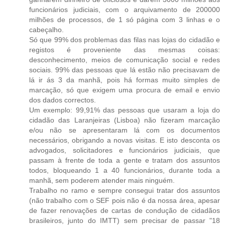
funcionários judiciais, com o arquivamento de 200000
milhões de processos, de 1 só página com 3 linhas e o
cabeçalho.
Só que 99% dos problemas das filas nas lojas do cidadão e
registos é proveniente das mesmas coisas:
desconhecimento, meios de comunicação social e redes
sociais. 99% das pessoas que lá estão não precisavam de
lá ir ás 3 da manhã, pois há formas muito simples de
marcação, só que exigem uma procura de email e envio
dos dados correctos.
Um exemplo: 99,91% das pessoas que usaram a loja do
cidadão das Laranjeiras (Lisboa) não fizeram marcação
e/ou não se apresentaram lá com os documentos
necessários, obrigando a novas visitas. E isto desconta os
advogados, solicitadores e funcionários judiciais, que
passam à frente de toda a gente e tratam dos assuntos
todos, bloqueando 1 a 40 funcionários, durante toda a
manhã, sem poderem atender mais ninguém.
Trabalho no ramo e sempre consegui tratar dos assuntos
(não trabalho com o SEF pois não é da nossa área, apesar
de fazer renovações de cartas de condução de cidadãos
brasileiros, junto do IMTT) sem precisar de passar "18