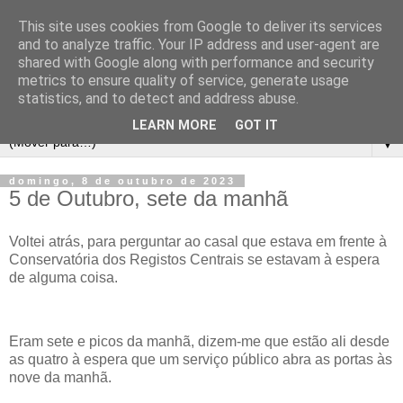
This site uses cookies from Google to deliver its services
and to analyze traffic. Your IP address and user-agent are
shared with Google along with performance and security
metrics to ensure quality of service, generate usage
statistics, and to detect and address abuse.
LEARN MORE
GOT IT
▼
domingo, 8 de outubro de 2023
5 de Outubro, sete da manhã
Voltei atrás, para perguntar ao casal que estava em frente à
Conservatória dos Registos Centrais se estavam à espera
de alguma coisa.
Eram sete e picos da manhã, dizem-me que estão ali desde
as quatro à espera que um serviço público abra as portas às
nove da manhã.