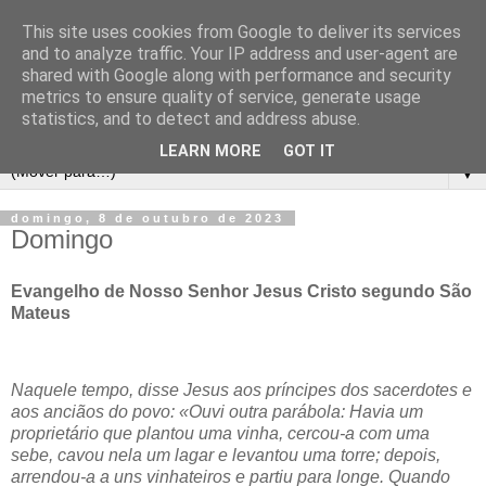
This site uses cookies from Google to deliver its services
and to analyze traffic. Your IP address and user-agent are
shared with Google along with performance and security
metrics to ensure quality of service, generate usage
statistics, and to detect and address abuse.
LEARN MORE
GOT IT
▼
domingo, 8 de outubro de 2023
Domingo
Evangelho de Nosso Senhor Jesus Cristo segundo São
Mateus
Naquele tempo, disse Jesus aos príncipes dos sacerdotes e
aos anciãos do povo: «Ouvi outra parábola: Havia um
proprietário que plantou uma vinha, cercou-a com uma
sebe, cavou nela um lagar e levantou uma torre; depois,
arrendou-a a uns vinhateiros e partiu para longe. Quando