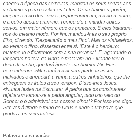
chegou a época das colheitas, mandou os seus servos aos
vinhateiros para receber os frutos. Os vinhateiros, porém,
lançando mão dos servos, espancaram um, mataram outro,
e a outro apedrejaram-no. Tornou ele a mandar outros
servos, em maior número que os primeiros. E eles trataram-
nos do mesmo modo. Por fim, mandou-lhes o seu próprio
filho, dizendo: ‘Respeitarão o meu filho’. Mas os vinhateiros,
ao verem o filho, disseram entre si: ‘Este é o herdeiro;
matemo-lo e ficaremos com a sua herança’. E, agarrando-o,
lançaram-no fora da vinha e mataram-no. Quando vier o
dono da vinha, que fará àqueles vinhateiros?». Eles
responderam: «Mandará matar sem piedade esses
malvados e arrendará a vinha a outros vinhateiros, que lhe
entreguem os frutos a seu tempo». Disse-lhes Jesus:
«Nunca lestes na Escritura: ‘A pedra que os construtores
rejeitaram tornou-se a pedra angular; tudo isto veio do
Senhor e é admirável aos nossos olhos’? Por isso vos digo:
Ser-vos-á tirado o reino de Deus e dado a um povo que
produza os seus frutos».
Palavra da salvação.