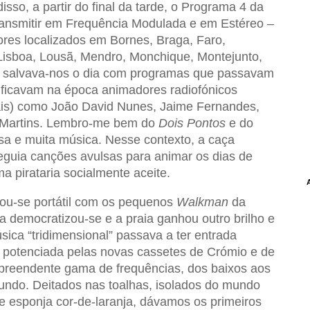
isso, a partir do final da tarde, o Programa 4 da
ransmitir em Frequência Modulada e em Estéreo –
ores localizados em Bornes, Braga, Faro,
isboa, Lousã, Mendro, Monchique, Montejunto,
–, salvava-nos o dia com programas que passavam
tificavam na época animadores radiofónicos
is) como João David Nunes, Jaime Fernandes,
 Martins. Lembro-me bem do
Dois Pontos
e do
sa e muita música. Nesse contexto, a caça
eguia canções avulsas para animar os dias de
ma pirataria socialmente aceite.
nou-se portátil com os pequenos
Walkman
da
a democratizou-se e a praia ganhou outro brilho e
ica “tridimensional” passava a ter entrada
, potenciada pelas novas cassetes de Crómio e de
preendente gama de frequências, dos baixos aos
undo. Deitados nas toalhas, isolados do mundo
e esponja cor-de-laranja, dávamos os primeiros