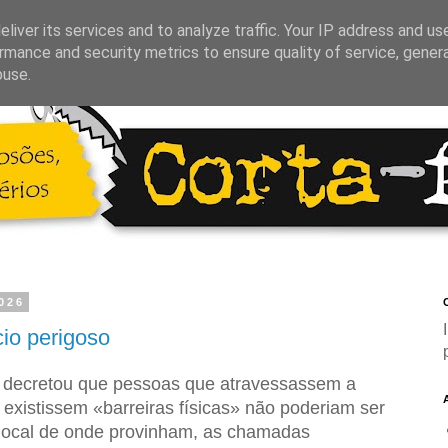
liver its services and to analyze traffic. Your IP address and us
rmance and security metrics to ensure quality of service, gene
buse.
2026
C
cio perigoso
 decretou que pessoas que atravessassem a
existissem «barreiras físicas» não poderiam ser
local de onde provinham, as chamadas