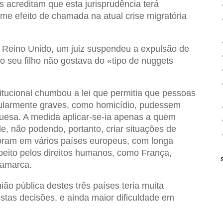
 acreditam que esta jurisprudência terá
rme efeito de chamada na atual crise migratória
Reino Unido, um juiz suspendeu a expulsão de
 seu filho não gostava do «tipo de nuggets
itucional chumbou a lei que permitia que pessoas
cularmente graves, como homicídio, pudessem
guesa. A medida aplicar-se-ia apenas a quem
e, não podendo, portanto, criar situações de
vigoram em vários países europeus, com longa
peito pelos direitos humanos, como França,
namarca.
ião pública destes três países teria muita
tas decisões, e ainda maior dificuldade em