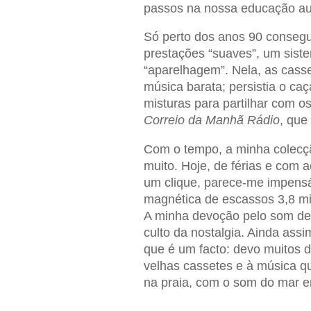
passos na nossa educação aud
Só perto dos anos 90 consegui
prestações “suaves”, um sist
“aparelhagem”. Nela, as cass
música barata; persistia o ca
misturas para partilhar com o
Correio da Manhã Rádio
, que
Com o tempo, a minha colecç
muito. Hoje, de férias e com 
um clique, parece-me impensáv
magnética de escassos 3,8 mi
A minha devoção pelo som de a
culto da nostalgia. Ainda ass
que é um facto: devo muitos 
velhas cassetes e à música qu
na praia, com o som do mar e