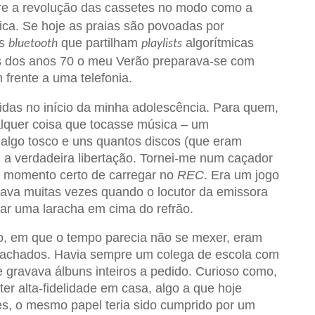
re a revolução das cassetes no modo como a
a. Se hoje as praias são povoadas por
as
que partilham
algorítmicas
bluetooth
playlists
 dos anos 70 o meu Verão preparava-se com
frente a uma telefonia.
idas no início da minha adolescência. Para quem,
alquer coisa que tocasse música – um
 algo tosco e uns quantos discos (que eram
u a verdadeira libertação. Tornei-me num caçador
o momento certo de carregar no
REC
. Era um jogo
hava muitas vezes quando o locutor da emissora
ar uma laracha em cima do refrão.
o, em que o tempo parecia não se mexer, eram
 achados. Havia sempre um colega de escola com
ravava álbuns inteiros a pedido. Curioso como,
er alta-fidelidade em casa, algo a que hoje
s, o mesmo papel teria sido cumprido por um