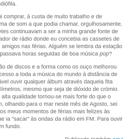
iófila.
 comprar, à custa de muito trabalho e de
ema de som a que podia chamar, orgulhosamente,
etes continuavam a ser a minha grande fonte de
çador de rádio donde eu concebia as cassetes de
s amigos nas férias. Alguém se lembra da estação
 passava horas seguidas de boa música
pop
?
ão de discos e a forma como os ouço melhorou
acesso a toda a música do mundo à distância de
el ouvir qualquer álbum através daquela fita
límetros, mesmo que seja de dióxido de crómio.
lta qualidade tornou-se mais forte do que o
im, olhando para o mar neste mês de Agosto, sei
dos meus momentos de férias mais felizes às
e ia "sacar" às ondas da rádio em FM. Para ouvir
m fundo.