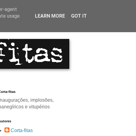
er-agent
rate usage
LEARN MORE
GOT IT
orta-fitas
Inaugurações, implosões,
panegíricos e vitupérios
Autores
Corta-fitas