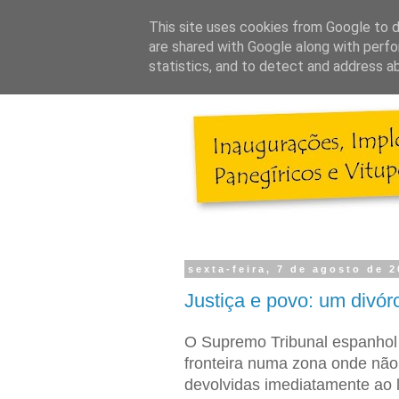
This site uses cookies from Google to de
are shared with Google along with perfo
statistics, and to detect and address a
sexta-feira, 7 de agosto de 
Justiça e povo: um divór
O Supremo Tribunal espanhol
fronteira numa zona onde não 
devolvidas imediatamente ao 