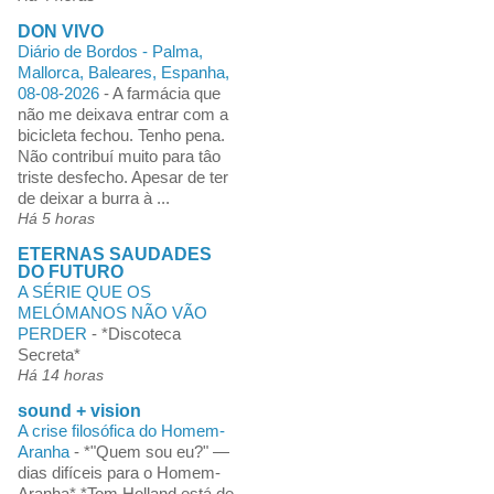
DON VIVO
Diário de Bordos - Palma,
Mallorca, Baleares, Espanha,
08-08-2026
-
A farmácia que
não me deixava entrar com a
bicicleta fechou. Tenho pena.
Não contribuí muito para tâo
triste desfecho. Apesar de ter
de deixar a burra à ...
Há 5 horas
ETERNAS SAUDADES
DO FUTURO
A SÉRIE QUE OS
MELÓMANOS NÃO VÃO
PERDER
-
*Discoteca
Secreta*
Há 14 horas
sound + vision
A crise filosófica do Homem-
Aranha
-
*"Quem sou eu?" —
dias difíceis para o Homem-
Aranha* *Tom Holland está de