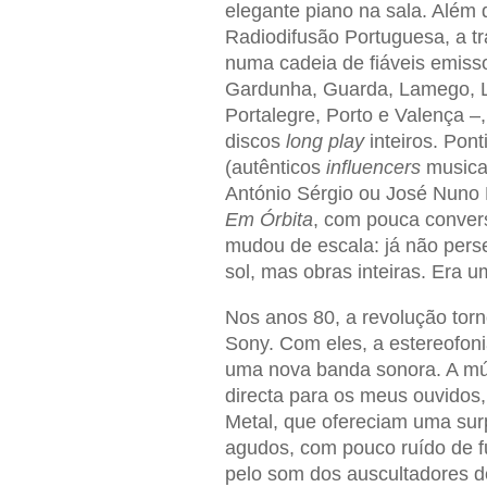
elegante piano na sala. Além d
Radiodifusão Portuguesa, a t
numa cadeia de fiáveis emiss
Gardunha, Guarda, Lamego, L
Portalegre, Porto e Valença 
discos
long play
inteiros. Pon
(autênticos
influencers
musica
António Sérgio ou José Nuno
Em Órbita
, com pouca conver
mudou de escala: já não pers
sol, mas obras inteiras. Era u
Nos anos 80, a revolução tor
Sony. Com eles, a estereofoni
uma nova banda sonora. A mús
directa para os meus ouvidos
Metal, que ofereciam uma sur
agudos, com pouco ruído de f
pelo som dos auscultadores d