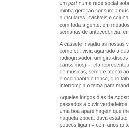
um
numa rede social sob
post
minha geração consumia músic
auriculares invisíveis e colun
com toda a gente, em meados
semanas de antecedência, em 
A cassete invadiu as nossas v
como eu, vivia agarrado a qu
radiogravador, um gira-discos
caríssimos) –, ela represento
de músicas, sempre atento a
emocionante e tenso, que fal
interrompia o tema para mand
Aqueles longos dias de Agost
passados a ouvir verdadeiros
uma boa aparelhagem que me g
naquela época, dava estatuto t
poucos ligam – cem anos ante