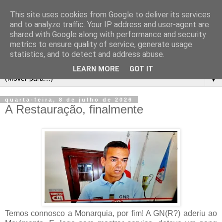
This site uses cookies from Google to deliver its services
and to analyze traffic. Your IP address and user-agent are
shared with Google along with performance and security
metrics to ensure quality of service, generate usage
statistics, and to detect and address abuse.
LEARN MORE
GOT IT
▼
quarta-feira, 8 de julho de 2026
A Restauração, finalmente
Temos connosco a Monarquia, por fim! A GN(R?) aderiu ao