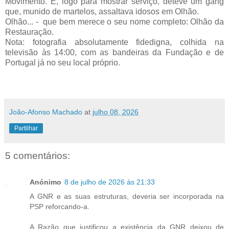
Movimento. E, logo para mostrar serviço, deteve um gang
que, munido de martelos, assaltava idosos em Olhão.
Olhão... - que bem merece o seu nome completo: Olhão da
Restauração.
Nota: fotografia absolutamente fidedigna, colhida na
televisão às 14:00, com as bandeiras da Fundação e de
Portugal já no seu local próprio.
João-Afonso Machado
at
julho 08, 2026
Partilhar
5 comentários:
Anónimo
8 de julho de 2026 às 21:33
A GNR e as suas estruturas, deveria ser incorporada na
PSP reforcando-a.
A Razão que justificou a existência da GNR deixou de