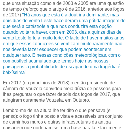
que uma situação como a de 2003 e 2005 era uma questão
de tempo (reforço que o artigo é de 2016, anterior aos fogos
de 2017)
"Há anos que esta é a doutrina dominante, mas
dois dias de vento Leste fraco deram uma pálida imagem do
que será a catástrofe a que nos conduzirá esta opção
quando voltar a haver, com em 2003, dez a quinze dias de
vento Leste forte a muito forte. O facto de haver muitos anos
em que essas condições se verificam muito raramente não
nos deveria fazer esquecer que podem acontecer em
qualquer ano. E nessas condições meteorológicas, com o
combustível acumulado que temos hoje nas nossas
paisagens, a probabilidade de escapar de uma tragédia é
baixíssima"
.
Em 2017 (ou princípios de 2018) o então presidente de
câmara de Vouzela convidou meia dúzia de pessoas para
lhes perguntar o que fazer depois dos fogos de 2017, que
atingiram duramente Vouzela, em Outubro.
Lembro-me de na altura lhe ter dito o que pensava (e
penso): o fogo tinha posto à vista e acessíveis um conjunto
de caminhos muros e outras infraestruturas da antiga
paisagem que poderiam ser uma base barata e facilmente