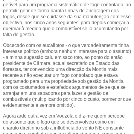
gerível para um programa sistemático de fogo controlado, ao
permitir gerir de forma barata linhas de ancoragem dos
fogos, desde que se cuidasse da sua manutenção com esse
objectivo, nos cinco anos seguintes, para depois começar a
queimar à medida que o combustível se ia acumulando por
falta de gestão.
Obcecado com os eucaliptos - o que verdadeiramente tinha
interesse político (embora nenhum interesse para o assunto)
- a minha sugestão caiu em saco roto, ao ponto do então
presidente de Câmara, actual secretário de Estado das
florestas, ter convencido uma direcção da Montis mais
recente a não executar um fogo controlado que estava
programado para uma propriedade sob gestão da Montis,
com os costumados e estafados argumentos de se que se
arranjariam uns sapadores para fazer a gestão de
combustíveis (multiplicando por cinco o custo, pormenor que
evidentemente é sempre omitido).
Agora arde outra vez em Vouzela e diz-me quem percebe
do assunto que o fogo que se desenvolveu como um
charuto direitinho sob a influência do vento NE constante
(sem que o combate consiga influenciar nada, como seria