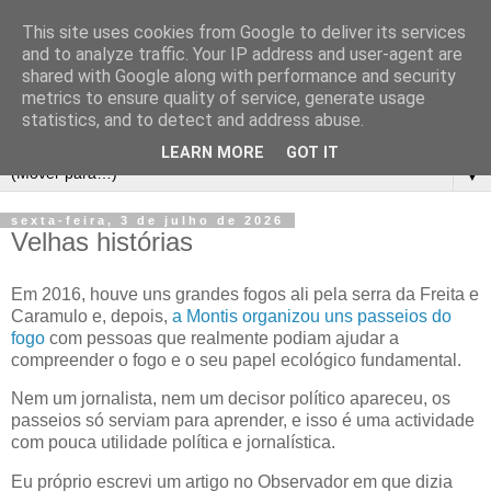
This site uses cookies from Google to deliver its services
and to analyze traffic. Your IP address and user-agent are
shared with Google along with performance and security
metrics to ensure quality of service, generate usage
statistics, and to detect and address abuse.
LEARN MORE
GOT IT
▼
sexta-feira, 3 de julho de 2026
Velhas histórias
Em 2016, houve uns grandes fogos ali pela serra da Freita e
Caramulo e, depois,
a Montis organizou uns passeios do
fogo
com pessoas que realmente podiam ajudar a
compreender o fogo e o seu papel ecológico fundamental.
Nem um jornalista, nem um decisor político apareceu, os
passeios só serviam para aprender, e isso é uma actividade
com pouca utilidade política e jornalística.
Eu próprio escrevi um artigo no Observador em que dizia