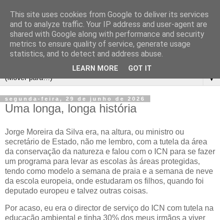
This site uses cookies from Google to deliver its services
and to analyze traffic. Your IP address and user-agent are
shared with Google along with performance and security
metrics to ensure quality of service, generate usage
statistics, and to detect and address abuse.
LEARN MORE
GOT IT
▼
segunda-feira, 29 de junho de 2026
Uma longa, longa história
Jorge Moreira da Silva era, na altura, ou ministro ou
secretário de Estado, não me lembro, com a tutela da área
da conservação da natureza e falou com o ICN para se fazer
um programa para levar as escolas às áreas protegidas,
tendo como modelo a semana de praia e a semana de neve
da escola europeia, onde estudaram os filhos, quando foi
deputado europeu e talvez outras coisas.
Por acaso, eu era o director de serviço do ICN com tutela na
educação ambiental e tinha 30% dos meus irmãos a viver