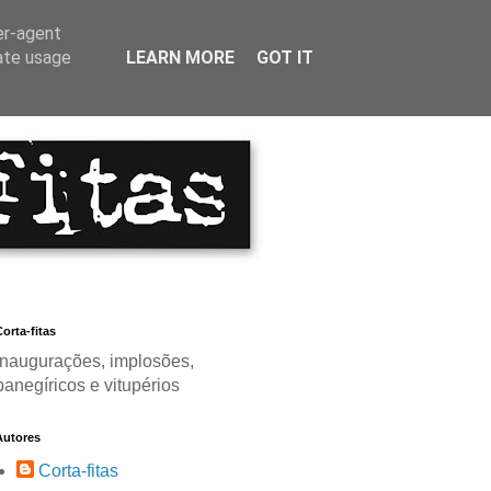
er-agent
rate usage
LEARN MORE
GOT IT
orta-fitas
Inaugurações, implosões,
panegíricos e vitupérios
Autores
Corta-fitas