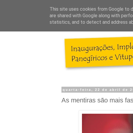
This site uses cookies from Google to de
are shared with Google along with perfo
statistics, and to detect and address a
quarta-feira, 22 de abril de 
As mentiras são mais fa