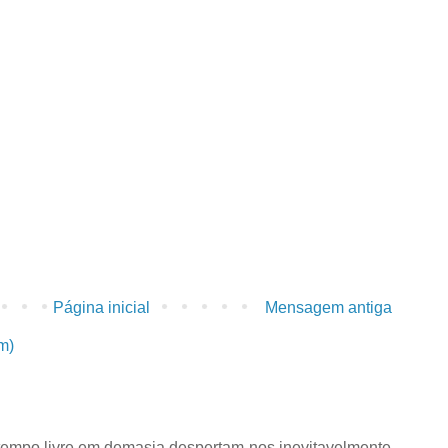
Página inicial
Mensagem antiga
m)
tempo livre em demasia despertam-nos inevitavelmente