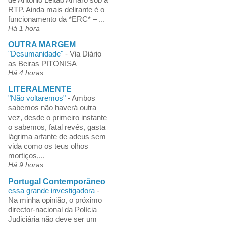
RTP. Ainda mais delirante é o
funcionamento da *ERC* – ...
Há 1 hora
OUTRA MARGEM
"Desumanidade"
-
Via Diário
as Beiras PITONISA
Há 4 horas
LITERALMENTE
"Não voltaremos"
-
Ambos
sabemos não haverá outra
vez, desde o primeiro instante
o sabemos, fatal revés, gasta
lágrima arfante de adeus sem
vida como os teus olhos
mortiços,...
Há 9 horas
Portugal Contemporâneo
essa grande investigadora
-
Na minha opinião, o próximo
director-nacional da Polícia
Judiciária não deve ser um