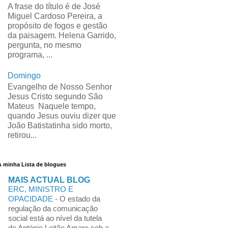
A frase do título é de José
Miguel Cardoso Pereira, a
propósito de fogos e gestão
da paisagem. Helena Garrido,
pergunta, no mesmo
programa, ...
Domingo
Evangelho de Nosso Senhor
Jesus Cristo segundo São
Mateus Naquele tempo,
quando Jesus ouviu dizer que
João Batistatinha sido morto,
retirou...
A minha Lista de blogues
MAIS ACTUAL BLOG
ERC, MINISTRO E
OPACIDADE
-
O estado da
regulação da comunicação
social está ao nível da tutela
de António Leitão Amaro sob a