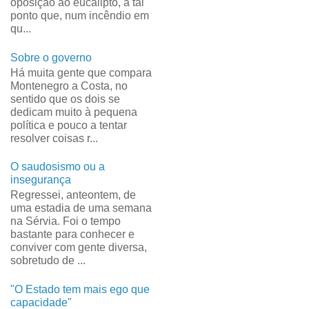
oposição ao eucalipto, a tal
ponto que, num incêndio em
qu...
Sobre o governo
Há muita gente que compara
Montenegro a Costa, no
sentido que os dois se
dedicam muito à pequena
política e pouco a tentar
resolver coisas r...
O saudosismo ou a
insegurança
Regressei, anteontem, de
uma estadia de uma semana
na Sérvia. Foi o tempo
bastante para conhecer e
conviver com gente diversa,
sobretudo de ...
"O Estado tem mais ego que
capacidade"