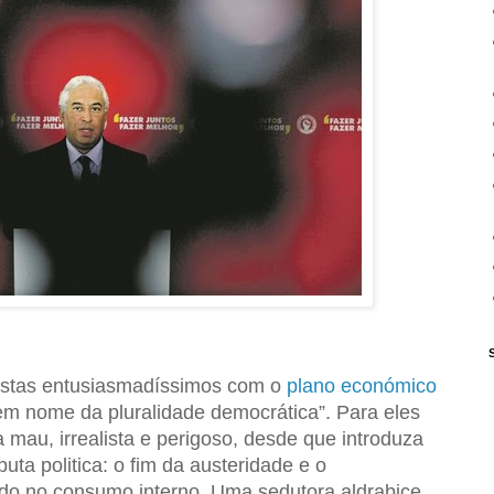
istas entusiasmadíssimos com o
plano económico
m nome da pluralidade democrática”. Para eles
 mau, irrealista e perigoso, desde que introduza
uta politica: o fim da austeridade e o
do no consumo interno. Uma sedutora aldrabice