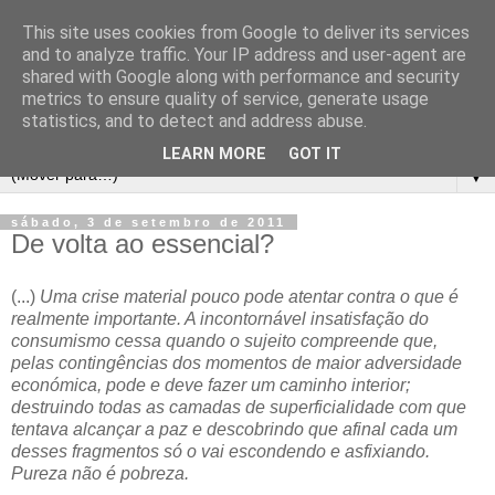
This site uses cookies from Google to deliver its services
and to analyze traffic. Your IP address and user-agent are
shared with Google along with performance and security
metrics to ensure quality of service, generate usage
statistics, and to detect and address abuse.
LEARN MORE
GOT IT
▼
sábado, 3 de setembro de 2011
De volta ao essencial?
(...)
Uma crise material pouco pode atentar contra o que é
realmente importante. A incontornável insatisfação do
consumismo cessa quando o sujeito compreende que,
pelas contingências dos momentos de maior adversidade
económica, pode e deve fazer um caminho interior;
destruindo todas as camadas de superficialidade com que
tentava alcançar a paz e descobrindo que afinal cada um
desses fragmentos só o vai escondendo e asfixiando.
Pureza não é pobreza.