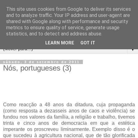
This site uses cookies from Google to deliver its services
and to analyze traffic. Your IP address and user-agent are
shared with Google along with performance and security
metrics to ensure quality of service, generate usage
statistics, and to detect and address abuse.
LEARN MORE
GOT IT
▼
sábado, 3 de setembro de 2011
Nós, portugueses (3)
Como reacção a 48 anos da ditadura, cuja propaganda
(como resposta a dezasseis anos de caos e violência) se
fundou nos valores da família, a religião e trabalho, tivemos
trinta e cinco anos de democracia em que a estética
imperante os proscreveu liminarmente. Exemplo disso é o
que sucedeu à agricultura nacional, que de tão glorificada