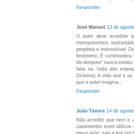
Responder
José Manuel
13 de agosto
O autor deve acreditar 
monoparentais, rearranjada
perpétuo e indissolúvel. D
fenómeno. É comovedora t
illo tempore" nunca existi
falar na "roda dos enje
Dickens). A vida real e 
que o autor imagina...
Responder
João Távora
14 de agosto
Não acredito que nem o a
casamentos eram idílicos 
meus avós, pais e tios (ao