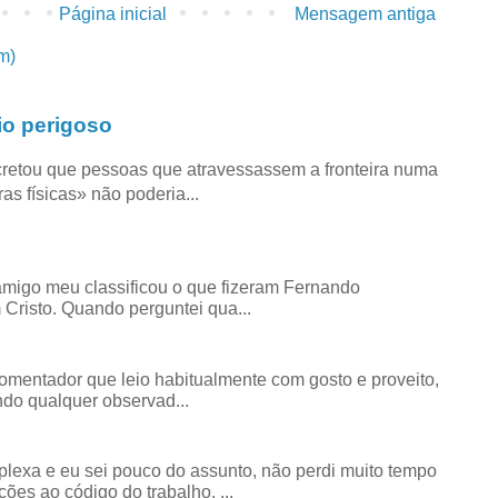
Página inicial
Mensagem antiga
m)
io perigoso
retou que pessoas que atravessassem a fronteira numa
as físicas» não poderia...
amigo meu classificou o que fizeram Fernando
risto. Quando perguntei qua...
comentador que leio habitualmente com gosto e proveito,
do qualquer observad...
exa e eu sei pouco do assunto, não perdi muito tempo
ões ao código do trabalho. ...