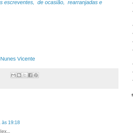
 escreventes, de ocasião, rearranjadas e
e Nunes Vicente
 às 19:18
lex...