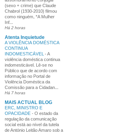
(sexo + crime) que Claude
Chabrol (1930-2010) filmou
como ninguém, *A Mulher
Inf...
Há 2 horas
Atenta Inquietude
A VIOLÊNCIA DOMÉSTICA
CONTINUA
INDOMESTICÁVEL
-
A
violência doméstica continua
indomesticável. Lê-se no
Público que de acordo com
informação no Portal de
Violência Doméstica da
Comissão para a Cidadan...
Há 7 horas
MAIS ACTUAL BLOG
ERC, MINISTRO E
OPACIDADE
-
O estado da
regulação da comunicação
social está ao nível da tutela
de António Leitão Amaro sob a