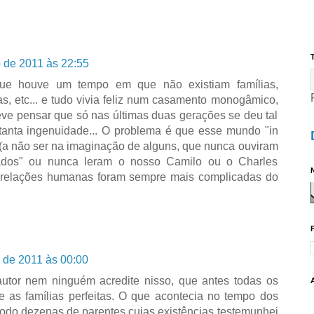
T
 de 2011 às 22:55
que houve um tempo em que não existiam famílias,
s, etc... e tudo vivia feliz num casamento monogâmico,
eve pensar que só nas últimas duas gerações se deu tal
anta ingenuidade... O problema é que esse mundo "in
u (a não ser na imaginação de alguns, que nunca ouviram
itados" ou nunca leram o nosso Camilo ou o Charles
N
as relações humanas foram sempre mais complicadas do
 de 2011 às 00:00
utor nem ninguém acredite nisso, que antes todas os
e as famílias perfeitas. O que acontecia no tempo dos
 todo dezenas de parentes cujas existências testemunhei