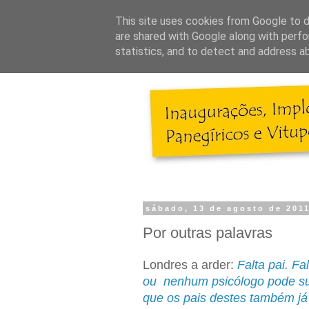
This site uses cookies from Google to de
are shared with Google along with perfo
statistics, and to detect and address a
sábado, 13 de agosto de 201
Por outras palavras
Londres a arder:
Falta pai. F
ou nenhum psicólogo pode subs
que os pais destes também já 