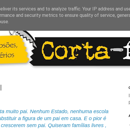
liver its services and to analyze traffic. Your IP address and us
rmance and security metrics to ensure quality of service, gene
buse.
1
C
alta muito pai. Nenhum Estado, nenhuma escola
tituir a figura de um pai em casa. E o pior é
crescerem sem pai. Quiseram famílias livres ,