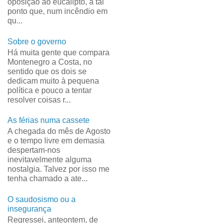
oposição ao eucalipto, a tal
ponto que, num incêndio em
qu...
Sobre o governo
Há muita gente que compara
Montenegro a Costa, no
sentido que os dois se
dedicam muito à pequena
política e pouco a tentar
resolver coisas r...
As férias numa cassete
A chegada do mês de Agosto
e o tempo livre em demasia
despertam-nos
inevitavelmente alguma
nostalgia. Talvez por isso me
tenha chamado a ate...
O saudosismo ou a
insegurança
Regressei, anteontem, de