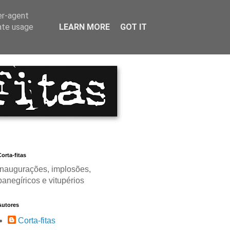
er-agent
rate usage
LEARN MORE
GOT IT
orta-fitas
Inaugurações, implosões,
panegíricos e vitupérios
Autores
Corta-fitas