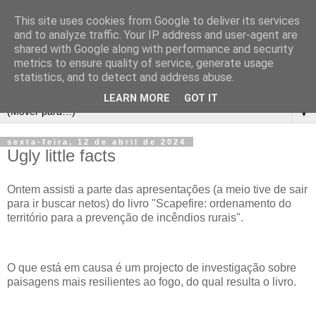
This site uses cookies from Google to deliver its services
and to analyze traffic. Your IP address and user-agent are
shared with Google along with performance and security
metrics to ensure quality of service, generate usage
statistics, and to detect and address abuse.
LEARN MORE
GOT IT
▼
sexta-feira, 12 de abril de 2024
Ugly little facts
Ontem assisti a parte das apresentações (a meio tive de sair
para ir buscar netos) do livro "Scapefire: ordenamento do
território para a prevenção de incêndios rurais".
O que está em causa é um projecto de investigação sobre
paisagens mais resilientes ao fogo, do qual resulta o livro.