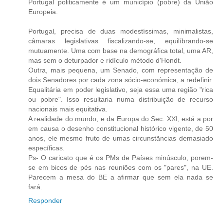
Portugal politicamente é um município (pobre) da União
Europeia.
Portugal, precisa de duas modestíssimas, minimalistas,
câmaras legislativas fiscalizando-se, equilíbrando-se
mutuamente. Uma com base na demográfica total, uma AR,
mas sem o deturpador e ridículo método d'Hondt.
Outra, mais pequena, um Senado, com representação de
dois Senadores por cada zona sócio-económica, a redefinir.
Equalitária em poder legislativo, seja essa uma região "rica
ou pobre". Isso resultaria numa distribuição de recurso
nacionais mais equitativa.
A realidade do mundo, e da Europa do Sec. XXI, está a por
em causa o desenho constitucional histórico vigente, de 50
anos, ele mesmo fruto de umas circunstãncias demasiado
específicas.
Ps- O caricato que é os PMs de Países minúsculo, porem-
se em bicos de pés nas reuniões com os "pares", na UE.
Parecem a mesa do BE a afirmar que sem ela nada se
fará.
Responder