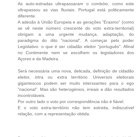
As auto-estradas ultrapassaram o combóio, como este
ultrapassou as vias fluviais. Portugal está politicamente
diferente.
A adesão à União Europeia e as gerações "Erasmo" (como
se vê neste número crescente do voto extra-territorial)
obrigam a uma urgente mudança, adaptação, do
paradigma do dito "nacional". A começar pelo poder
Legislativo: o que é ser cidadão eleitor "português". Afinal
no Contimente nem se escolhem os legisladores dos
Açores e da Madeira.
Será necessária uma nova, delicada, definição de cidadão
eleitor, intra ou extra território. Universos eleitorais
gigantescos podem ser muito interssantes para o ego
"nacional". Mas são heterogénios, irreais e dão resultados
incontroláveis.
Por outro lado o voto por correspondência não é fiável.
E o voto extra-território não tem estreita, indiscutível
relação, com a representação obtida.