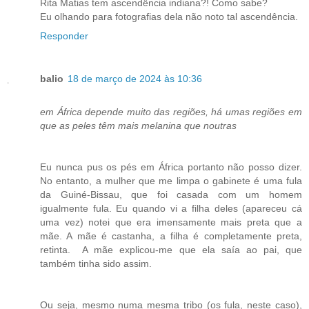
Rita Matias tem ascendência indiana?! Como sabe?
Eu olhando para fotografias dela não noto tal ascendência.
Responder
balio
18 de março de 2024 às 10:36
em África depende muito das regiões, há umas regiões em
que as peles têm mais melanina que noutras
Eu nunca pus os pés em África portanto não posso dizer.
No entanto, a mulher que me limpa o gabinete é uma fula
da Guiné-Bissau, que foi casada com um homem
igualmente fula. Eu quando vi a filha deles (apareceu cá
uma vez) notei que era imensamente mais preta que a
mãe. A mãe é castanha, a filha é completamente preta,
retinta. A mãe explicou-me que ela saía ao pai, que
também tinha sido assim.
Ou seja, mesmo numa mesma tribo (os fula, neste caso),