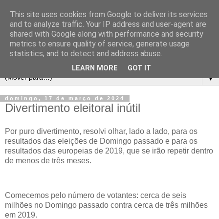
This site uses cookies from Google to deliver its services
and to analyze traffic. Your IP address and user-agent are
shared with Google along with performance and security
metrics to ensure quality of service, generate usage
statistics, and to detect and address abuse.
LEARN MORE
GOT IT
▼
domingo, 17 de março de 2024
Divertimento eleitoral inútil
Por puro divertimento, resolvi olhar, lado a lado, para os
resultados das eleições de Domingo passado e para os
resultados das europeias de 2019, que se irão repetir dentro
de menos de três meses.
Comecemos pelo número de votantes: cerca de seis
milhões no Domingo passado contra cerca de três milhões
em 2019.