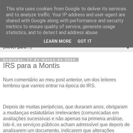
This site uses cookies from Google to deliver its services
and to analyze traffic. Your IP address and user-agent are
shared with Google along with performance and security
metrics to ensure quality of service, generate usage
statistics, and to detect and address abuse.
LEARN MORE
GOT IT
▼
domingo, 17 de março de 2024
IRS para a Montis
Num comentário ao meu post anterior, um dos leitores
lembrou que vamos entrar na época do IRS.
Depois de muitas peripécias, que duraram anos, obrigaram
a mudanças estatutárias irrelevantes (comunicadas em
avaliações sucessivas e não apenas na primeira análise,
isto é, os serviços públicos acham admissível que depois de
analisarem um documento, indicarem que alterações