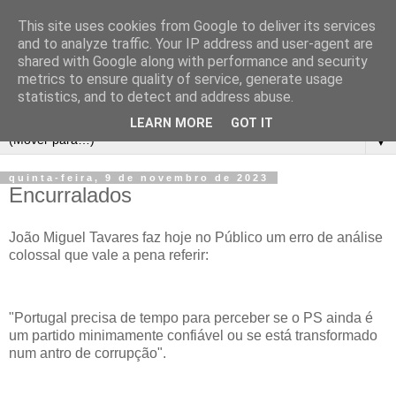
This site uses cookies from Google to deliver its services
and to analyze traffic. Your IP address and user-agent are
shared with Google along with performance and security
metrics to ensure quality of service, generate usage
statistics, and to detect and address abuse.
LEARN MORE
GOT IT
▼
quinta-feira, 9 de novembro de 2023
Encurralados
João Miguel Tavares faz hoje no Público um erro de análise
colossal que vale a pena referir:
"Portugal precisa de tempo para perceber se o PS ainda é
um partido minimamente confiável ou se está transformado
num antro de corrupção".