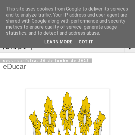
This site uses cookies from Google to deliver its services
and to analyze traffic. Your IP address and user-agent are
shared with Google along with performance and security
metrics to ensure quality of service, generate usage
statistics, and to detect and address abuse.
LEARN MORE
GOT IT
▼
segunda-feira, 26 de junho de 2023
eDucar