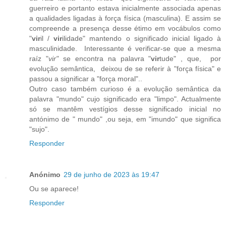
guerreiro e portanto estava inicialmente associada apenas
a qualidades ligadas à força física (masculina). E assim se
compreende a presença desse étimo em vocábulos como
"
vir
il /
vir
ilidade" mantendo o significado inicial ligado à
masculinidade. Interessante é verificar-se que a mesma
raíz "
vir"
se encontra na palavra "
vir
tude" , que, por
evolução semântica, deixou de se referir à "força física" e
passou a significar a "força moral"..
Outro caso também curioso é a evolução semântica da
palavra "mundo" cujo significado era "limpo". Actualmente
só se mantêm vestígios desse significado inicial no
antónimo de " mundo" ,ou seja, em "imundo" que significa
"sujo".
Responder
Anónimo
29 de junho de 2023 às 19:47
Ou se aparece!
Responder