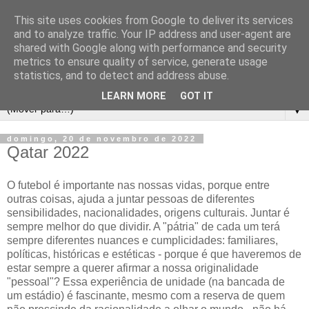
This site uses cookies from Google to deliver its services
and to analyze traffic. Your IP address and user-agent are
shared with Google along with performance and security
metrics to ensure quality of service, generate usage
statistics, and to detect and address abuse.
LEARN MORE
GOT IT
▼
domingo, 20 de novembro de 2022
Qatar 2022
O futebol é importante nas nossas vidas, porque entre
outras coisas, ajuda a juntar pessoas de diferentes
sensibilidades, nacionalidades, origens culturais. Juntar é
sempre melhor do que dividir. A "pátria" de cada um terá
sempre diferentes nuances e cumplicidades: familiares,
políticas, históricas e estéticas - porque é que haveremos de
estar sempre a querer afirmar a nossa originalidade
"pessoal"? Essa experiência de unidade (na bancada de
um estádio) é fascinante, mesmo com a reserva de quem