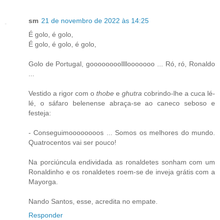
sm
21 de novembro de 2022 às 14:25
É golo, é golo,
É golo, é golo, é golo,
Golo de Portugal, goooooooollllooooooo ... Ró, ró, Ronaldo
...
Vestido a rigor com o
thobe
e
ghutra
cobrindo-lhe a cuca lé-
lé, o sáfaro belenense abraça-se ao caneco seboso e
festeja:
- Conseguimoooooooos ... Somos os melhores do mundo.
Quatrocentos vai ser pouco!
Na porciúncula endividada as ronaldetes sonham com um
Ronaldinho e os ronaldetes roem-se de inveja grátis com a
Mayorga.
Nando Santos, esse, acredita no empate.
Responder