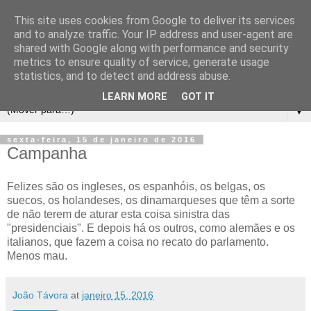
This site uses cookies from Google to deliver its services
and to analyze traffic. Your IP address and user-agent are
shared with Google along with performance and security
metrics to ensure quality of service, generate usage
statistics, and to detect and address abuse.
LEARN MORE
GOT IT
▼
sexta-feira, 15 de janeiro de 2016
Campanha
Felizes são os ingleses, os espanhóis, os belgas, os
suecos, os holandeses, os dinamarqueses que têm a sorte
de não terem de aturar esta coisa sinistra das
"presidenciais". E depois há os outros, como alemães e os
italianos, que fazem a coisa no recato do parlamento.
Menos mau.
João Távora
at
janeiro 15, 2016