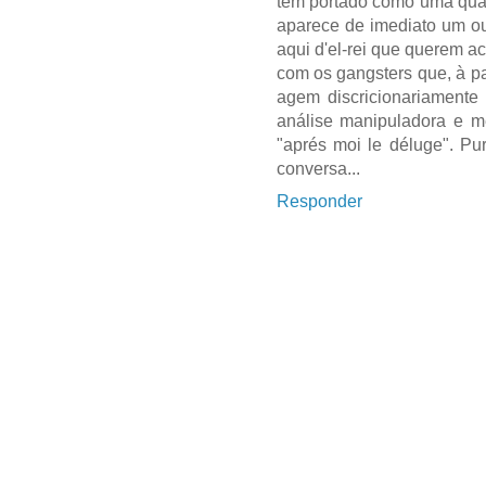
tem portado como uma quadr
aparece de imediato um o
aqui d'el-rei que querem 
com os gangsters que, à p
agem discricionariamente 
análise manipuladora e m
"aprés moi le déluge". Pu
conversa...
Responder