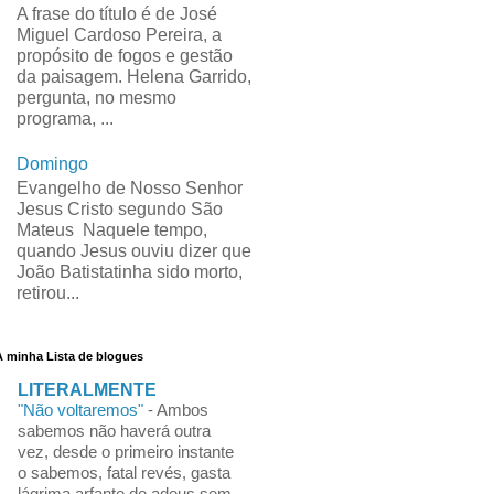
A frase do título é de José
Miguel Cardoso Pereira, a
propósito de fogos e gestão
da paisagem. Helena Garrido,
pergunta, no mesmo
programa, ...
Domingo
Evangelho de Nosso Senhor
Jesus Cristo segundo São
Mateus Naquele tempo,
quando Jesus ouviu dizer que
João Batistatinha sido morto,
retirou...
A minha Lista de blogues
LITERALMENTE
"Não voltaremos"
-
Ambos
sabemos não haverá outra
vez, desde o primeiro instante
o sabemos, fatal revés, gasta
lágrima arfante de adeus sem