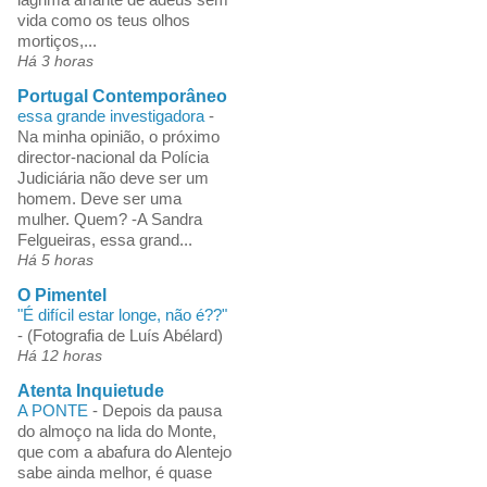
vida como os teus olhos
mortiços,...
Há 3 horas
Portugal Contemporâneo
essa grande investigadora
-
Na minha opinião, o próximo
director-nacional da Polícia
Judiciária não deve ser um
homem. Deve ser uma
mulher. Quem? -A Sandra
Felgueiras, essa grand...
Há 5 horas
O Pimentel
"É difícil estar longe, não é??"
-
(Fotografia de Luís Abélard)
Há 12 horas
Atenta Inquietude
A PONTE
-
Depois da pausa
do almoço na lida do Monte,
que com a abafura do Alentejo
sabe ainda melhor, é quase