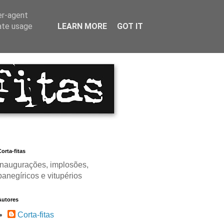
er-agent
rate usage
LEARN MORE
GOT IT
orta-fitas
Inaugurações, implosões,
panegíricos e vitupérios
Autores
Corta-fitas