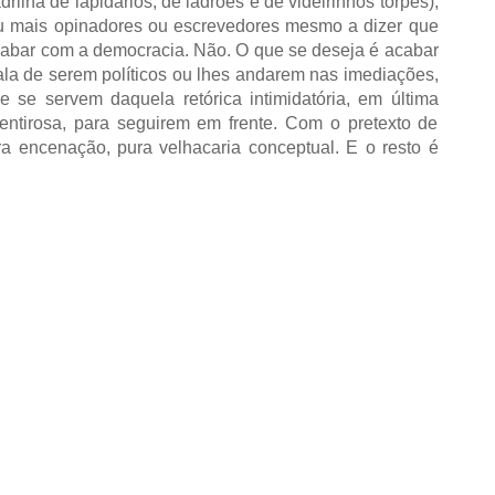
ilha de lapidários, de ladrões e de videirinhos torpes),
u mais opinadores ou escrevedores mesmo a dizer que
acabar com a democracia. Não. O que se deseja é acabar
ala de serem políticos ou lhes andarem nas imediações,
e se servem daquela retórica intimidatória, em última
entirosa, para seguirem em frente. Com o pretexto de
ra encenação, pura velhacaria conceptual. E o resto é