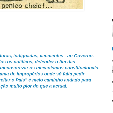
T
 duras, indignadas, veementes - ao Governo.
dos os políticos, defender o fim das
N
e menosprezar os mecanismos constitucionais.
ma de impropérios onde só falta pedir
reitar o País" é meio caminho andado para
o muito pior do que a actual.