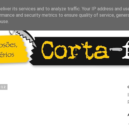
liver its services and to analyze traffic. Your IP address and us
rmance and security metrics to ensure quality of service, gene
buse.
012
C