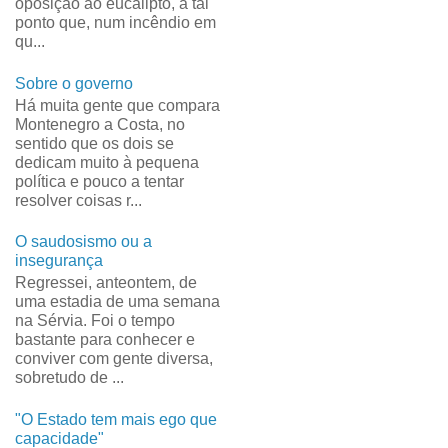
oposição ao eucalipto, a tal
ponto que, num incêndio em
qu...
Sobre o governo
Há muita gente que compara
Montenegro a Costa, no
sentido que os dois se
dedicam muito à pequena
política e pouco a tentar
resolver coisas r...
O saudosismo ou a
insegurança
Regressei, anteontem, de
uma estadia de uma semana
na Sérvia. Foi o tempo
bastante para conhecer e
conviver com gente diversa,
sobretudo de ...
"O Estado tem mais ego que
capacidade"