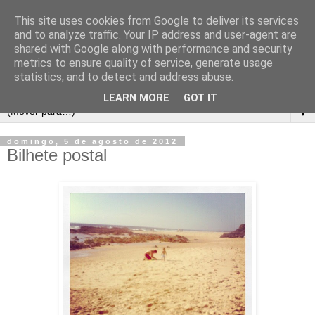
This site uses cookies from Google to deliver its services
and to analyze traffic. Your IP address and user-agent are
shared with Google along with performance and security
metrics to ensure quality of service, generate usage
statistics, and to detect and address abuse.
LEARN MORE
GOT IT
▼
domingo, 5 de agosto de 2012
Bilhete postal