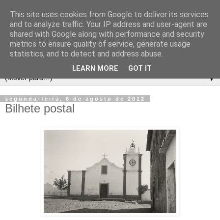
This site uses cookies from Google to deliver its services
and to analyze traffic. Your IP address and user-agent are
shared with Google along with performance and security
metrics to ensure quality of service, generate usage
statistics, and to detect and address abuse.
LEARN MORE
GOT IT
▼
segunda-feira, 6 de agosto de 2012
Bilhete postal