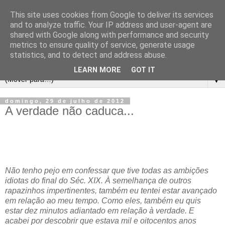
This site uses cookies from Google to deliver its services
and to analyze traffic. Your IP address and user-agent are
shared with Google along with performance and security
metrics to ensure quality of service, generate usage
statistics, and to detect and address abuse.
LEARN MORE
GOT IT
▼
domingo, 29 de julho de 2012
A verdade não caduca...
Não tenho pejo em confessar que tive todas as ambições
idiotas do final do Séc. XIX. À semelhança de outros
rapazinhos impertinentes, também eu tentei estar avançado
em relação ao meu tempo. Como eles, também eu quis
estar dez minutos adiantado em relação à verdade. E
acabei por descobrir que estava mil e oitocentos anos