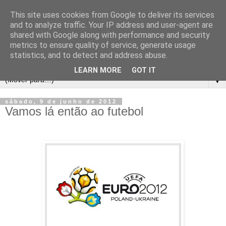
This site uses cookies from Google to deliver its services
and to analyze traffic. Your IP address and user-agent are
shared with Google along with performance and security
metrics to ensure quality of service, generate usage
statistics, and to detect and address abuse.
LEARN MORE
GOT IT
▼
sábado, 9 de junho de 2012
Vamos lá então ao futebol