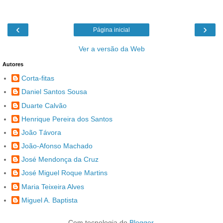
‹
›
Página inicial
Ver a versão da Web
Autores
Corta-fitas
Daniel Santos Sousa
Duarte Calvão
Henrique Pereira dos Santos
João Távora
João-Afonso Machado
José Mendonça da Cruz
José Miguel Roque Martins
Maria Teixeira Alves
Miguel A. Baptista
Com tecnologia do
Blogger
.