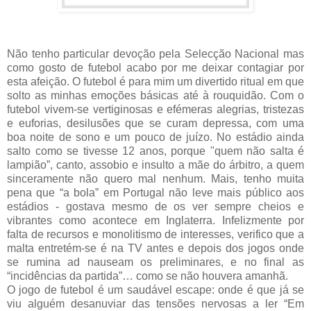
Não tenho particular devoção pela Selecção Nacional mas
como gosto de futebol acabo por me deixar contagiar por
esta afeição. O futebol é para mim um divertido ritual em que
solto as minhas emoções básicas até à rouquidão.
Com o
futebol vivem-se
vertiginosas e efémeras alegrias, tristezas
e euforias, desilusões que se curam depressa, com uma
boa noite de sono e um pouco de juízo
.
No estádio ainda
salto como se tivesse 12 anos, porque "quem não salta é
lampião”, canto, assobio e insulto a mãe do árbitro, a quem
sinceramente não quero mal nenhum. Mais, tenho muita
pena que “a bola” em Portugal não leve mais público aos
estádios - gostava mesmo de os ver sempre cheios e
vibrantes como acontece em Inglaterra. Infelizmente por
falta de recursos e monolitismo de interesses, verifico que a
malta entretém-se é na TV antes e depois dos jogos onde
se rumina ad nauseam os preliminares, e no final as
“incidências da partida”… como se não houvera amanhã.
O jogo de futebol é um saudável escape: onde é que já se
viu alguém desanuviar das tensões nervosas a ler “Em