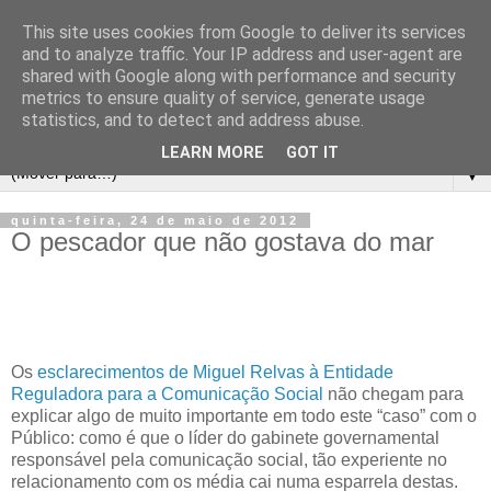
This site uses cookies from Google to deliver its services
and to analyze traffic. Your IP address and user-agent are
shared with Google along with performance and security
metrics to ensure quality of service, generate usage
statistics, and to detect and address abuse.
LEARN MORE
GOT IT
▼
quinta-feira, 24 de maio de 2012
O pescador que não gostava do mar
Os
esclarecimentos de Miguel Relvas à Entidade
Reguladora para a Comunicação Social
não chegam para
explicar algo de muito importante em todo este “caso” com o
Público: como é que o líder do gabinete governamental
responsável pela comunicação social, tão experiente no
relacionamento com os média cai numa esparrela destas.