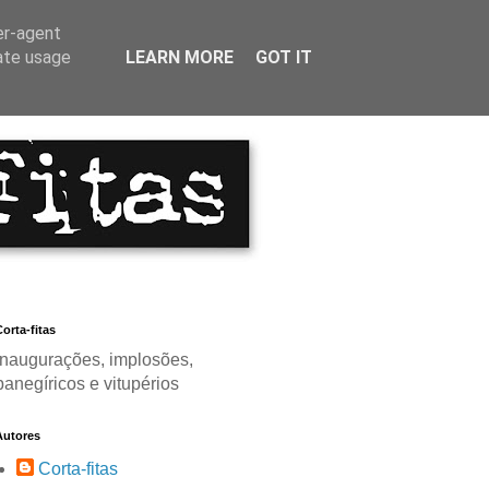
er-agent
rate usage
LEARN MORE
GOT IT
orta-fitas
Inaugurações, implosões,
panegíricos e vitupérios
Autores
Corta-fitas