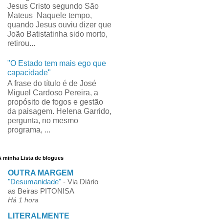
Jesus Cristo segundo São
Mateus Naquele tempo,
quando Jesus ouviu dizer que
João Batistatinha sido morto,
retirou...
"O Estado tem mais ego que
capacidade"
A frase do título é de José
Miguel Cardoso Pereira, a
propósito de fogos e gestão
da paisagem. Helena Garrido,
pergunta, no mesmo
programa, ...
A minha Lista de blogues
OUTRA MARGEM
"Desumanidade"
-
Via Diário
as Beiras PITONISA
Há 1 hora
LITERALMENTE