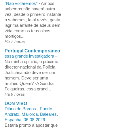
"Não voltaremos"
-
Ambos
sabemos não haverá outra
vez, desde o primeiro instante
o sabemos, fatal revés, gasta
lágrima arfante de adeus sem
vida como os teus olhos
mortiços,...
Há 7 horas
Portugal Contemporâneo
essa grande investigadora
-
Na minha opinião, o próximo
director-nacional da Polícia
Judiciária não deve ser um
homem. Deve ser uma
mulher. Quem? -A Sandra
Felgueiras, essa grand...
Há 9 horas
DON VIVO
Diário de Bordos - Puerto
Andratx, Mallorca, Baleares,
Espanha, 06-08-2026
-
Estaria pronto a apostar que