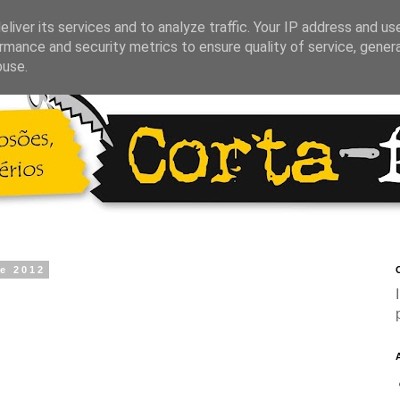
liver its services and to analyze traffic. Your IP address and us
rmance and security metrics to ensure quality of service, gene
buse.
de 2012
C