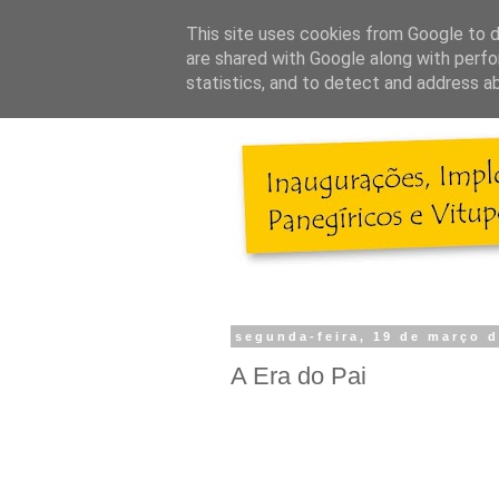
This site uses cookies from Google to de
are shared with Google along with perfo
statistics, and to detect and address a
segunda-feira, 19 de março 
A Era do Pai