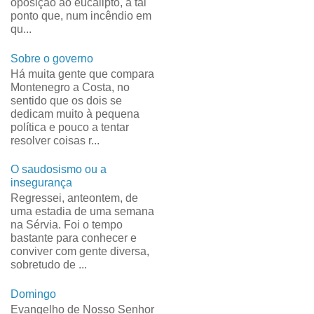
oposição ao eucalipto, a tal
ponto que, num incêndio em
qu...
Sobre o governo
Há muita gente que compara
Montenegro a Costa, no
sentido que os dois se
dedicam muito à pequena
política e pouco a tentar
resolver coisas r...
O saudosismo ou a
insegurança
Regressei, anteontem, de
uma estadia de uma semana
na Sérvia. Foi o tempo
bastante para conhecer e
conviver com gente diversa,
sobretudo de ...
Domingo
Evangelho de Nosso Senhor