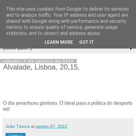
This site uses cookies from Google to deliver its services
and to analyze traffic. Your IP address and user-agent are
shared with Google along with performance and security
metrics to ensure quality of service, generate usage
statistics, and to detect and address abuse.
LEARN MORE
GOT IT
▼
sábado, 7 de janeiro de 2012
Alvalade, Lisboa, 20,15.
O dia amanhceu glorioso. O ideal para a prática do desporto
rei!
João Távora
at
janeiro 07, 2012