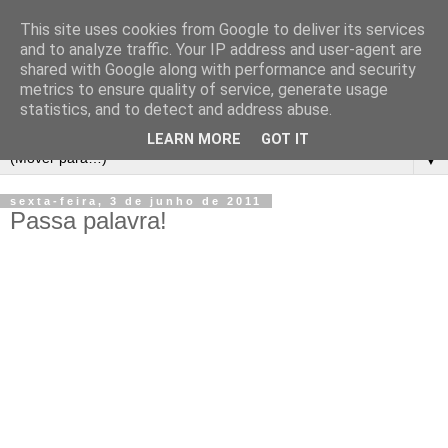
This site uses cookies from Google to deliver its services
and to analyze traffic. Your IP address and user-agent are
shared with Google along with performance and security
metrics to ensure quality of service, generate usage
statistics, and to detect and address abuse.
LEARN MORE
GOT IT
▼
sexta-feira, 3 de junho de 2011
Passa palavra!