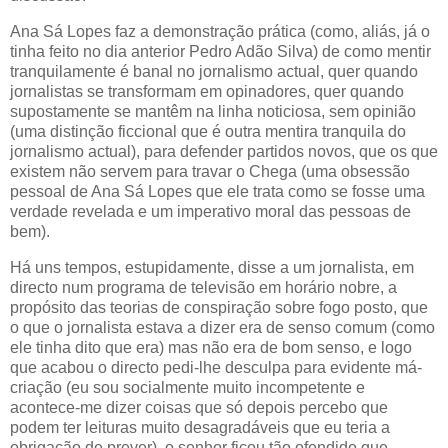
Ana Sá Lopes faz a demonstração prática (como, aliás, já o
tinha feito no dia anterior Pedro Adão Silva) de como mentir
tranquilamente é banal no jornalismo actual, quer quando
jornalistas se transformam em opinadores, quer quando
supostamente se mantêm na linha noticiosa, sem opinião
(uma distinção ficcional que é outra mentira tranquila do
jornalismo actual), para defender partidos novos, que os que
existem não servem para travar o Chega (uma obsessão
pessoal de Ana Sá Lopes que ele trata como se fosse uma
verdade revelada e um imperativo moral das pessoas de
bem).
Há uns tempos, estupidamente, disse a um jornalista, em
directo num programa de televisão em horário nobre, a
propósito das teorias de conspiração sobre fogo posto, que
o que o jornalista estava a dizer era de senso comum (como
ele tinha dito que era) mas não era de bom senso, e logo
que acabou o directo pedi-lhe desculpa para evidente má-
criação (eu sou socialmente muito incompetente e
acontece-me dizer coisas que só depois percebo que
podem ter leituras muito desagradáveis que eu teria a
obrigação de prever), o senhor ficou tão ofendido que,