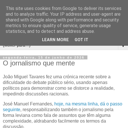
This site uses cookies from Google to deliver its services
and to analyze traffic. Your IP address and user-agent are
shared with Google along with performance and security
metrics to ensure quality of service, generate usage
statistics, and to detect and address abuse.
LEARN MORE
GOT IT
▼
segunda-feira, 15 de junho de 2026
O jornalismo que mente
João Miguel Tavares fez uma crónica recente sobre a
dificuldade do debate público sério, usando apenas
políticos para demonstrar como se distorce a realidade,
impedindo discussões racionais.
José Manuel Fernandes,
hoje, na mesma linha, dá o passo
seguinte
, responsabilizando também o jornalismo pela
forma leviana como fala de assuntos que têm alguma
complexidade, aldrabando facilmente os termos da
discussão.