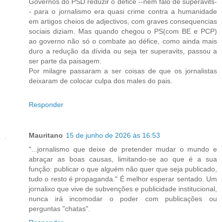
Governos do PSD reduzir o défice --nem falo de superavits-
- para o jornalismo era quasi crime contra a humanidade
em artigos cheios de adjectivos, com graves consequencias
sociais diziam. Mas quando chegou o PS(com BE e PCP)
ao governo não só o combate ao défice, como ainda mais
duro a redução da dívida ou seja ter superavits, passou a
ser parte da paisagem.
Por milagre passaram a ser coisas de que os jornalistas
deixaram de colocar culpa dos males do pais.
Responder
Mauritano
15 de junho de 2026 às 16:53
"...jornalismo que deixe de pretender mudar o mundo e
abraçar as boas causas, limitando-se ao que é a sua
função: publicar o que alguém não quer que seja publicado,
tudo o resto é propaganda." É melhor esperar sentado. Um
jornalixo que vive de subvenções e publicidade institucional,
nunca irá incomodar o poder com publicações ou
perguntas "chatas".