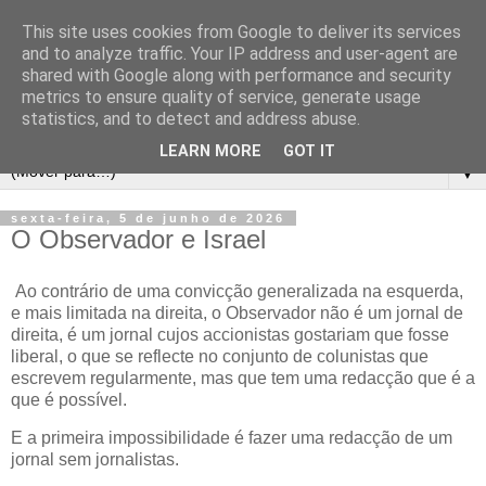
This site uses cookies from Google to deliver its services
and to analyze traffic. Your IP address and user-agent are
shared with Google along with performance and security
metrics to ensure quality of service, generate usage
statistics, and to detect and address abuse.
LEARN MORE
GOT IT
▼
sexta-feira, 5 de junho de 2026
O Observador e Israel
Ao contrário de uma convicção generalizada na esquerda,
e mais limitada na direita, o Observador não é um jornal de
direita, é um jornal cujos accionistas gostariam que fosse
liberal, o que se reflecte no conjunto de colunistas que
escrevem regularmente, mas que tem uma redacção que é a
que é possível.
E a primeira impossibilidade é fazer uma redacção de um
jornal sem jornalistas.