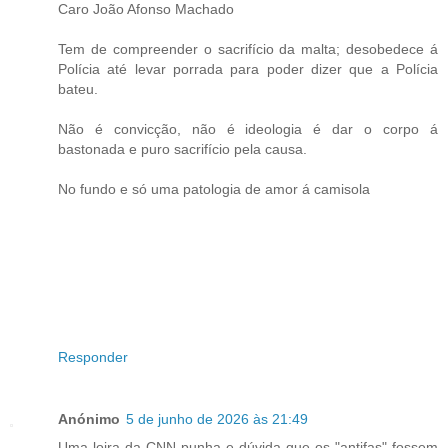
Caro João Afonso Machado
Tem de compreender o sacrifício da malta; desobedece á
Polícia até levar porrada para poder dizer que a Polícia
bateu.
Não é convicção, não é ideologia é dar o corpo á
bastonada e puro sacrifício pela causa.
No fundo e só uma patologia de amor á camisola
Responder
Anónimo
5 de junho de 2026 às 21:49
Uma loira da CNN punha e dúvida que os "antifas" fossem