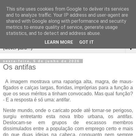
This site uses cookies from Google to deliver its services
and to analyze traffic. Your IP address and user-agent are
shared with Google along with performance and security
metrics to ensure quality of service, generate usage
statistics, and to detect and address abuse.
LEARN MORE
GOT IT
▼
sexta-feira, 5 de junho de 2026
Os antifas
A imagem mostrava uma rapariga alta, magra, de maus-
fígados e calças largas, floridas, impróprias para a função a
que os seus méritos a tinham convocado. Mas qual função?
- E a resposta é só uma:
antifar
.
Neste mundo, onde o caricato pode até tornar-se perigoso,
surgiu entretanto esta nova tribo urbana, os
antifas
.
Deslocam-se em grupos de escassos membros
dissimulados entre a população com emprego certo e mais
do que duas ideias na cabeça, conquanto nem sempre