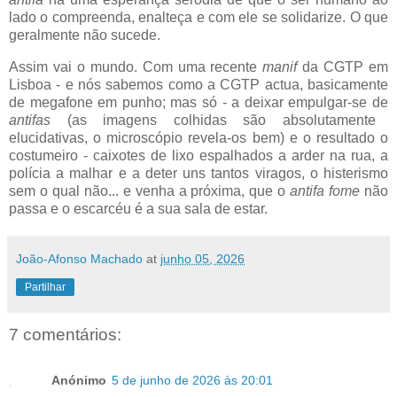
lado o compreenda, enalteça e com ele se solidarize. O que
geralmente não sucede.
Assim vai o mundo. Com uma recente
manif
da CGTP em
Lisboa - e nós sabemos como a CGTP actua, basicamente
de megafone em punho; mas só - a deixar empulgar-se de
antifas
(as imagens colhidas são absolutamente
elucidativas, o microscópio revela-os bem) e o resultado o
costumeiro - caixotes de lixo espalhados a arder na rua, a
polícia a malhar e a deter uns tantos viragos, o histerismo
sem o qual não... e venha a próxima, que o
antifa fome
não
passa e o escarcéu é a sua sala de estar.
João-Afonso Machado
at
junho 05, 2026
Partilhar
7 comentários:
Anónimo
5 de junho de 2026 às 20:01