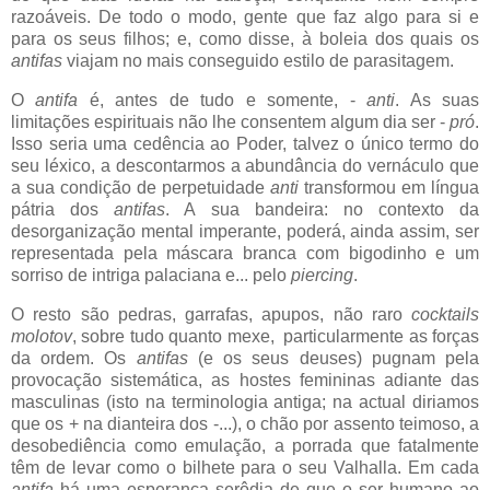
razoáveis. De todo o modo, gente que faz algo para si e
para os seus filhos; e, como disse, à boleia dos quais os
antifas
viajam no mais conseguido estilo de parasitagem.
O
antifa
é, antes de tudo e somente, -
anti
. As suas
limitações espirituais não lhe consentem algum dia ser -
pró
.
Isso seria uma cedência ao Poder, talvez o único termo do
seu léxico, a descontarmos a abundância do vernáculo que
a sua condição de perpetuidade
anti
transformou em língua
pátria dos
antifas
. A sua bandeira: no contexto da
desorganização mental imperante, poderá, ainda assim, ser
representada pela máscara branca com bigodinho e um
sorriso de intriga palaciana e... pelo
piercing
.
O resto são pedras, garrafas, apupos, não raro
cocktails
molotov
, sobre tudo quanto mexe, particularmente as forças
da ordem. Os
antifas
(e os seus deuses) pugnam pela
provocação sistemática, as hostes femininas adiante das
masculinas (isto na terminologia antiga; na actual diriamos
que os + na dianteira dos -...), o chão por assento teimoso, a
desobediência como emulação, a porrada que fatalmente
têm de levar como o bilhete para o seu Valhalla. Em cada
antifa
há uma esperança serôdia de que o ser humano ao