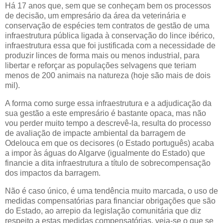
Há 17 anos que, sem que se conheçam bem os processos
de decisão, um empresário da área da veterinária e
conservação de espécies tem contratos de gestão de uma
infraestrutura pública ligada à conservação do lince ibérico,
infraestrutura essa que foi justificada com a necessidade de
produzir linces de forma mais ou menos industrial, para
libertar e reforçar as populações selvagens que teriam
menos de 200 animais na natureza (hoje são mais de dois
mil).
A forma como surge essa infraestrutura e a adjudicação da
sua gestão a este empresário é bastante opaca, mas não
vou perder muito tempo a descrevê-la, resulta do processo
de avaliação de impacte ambiental da barragem de
Odelouca em que os decisores (o Estado português) acaba
a impor às águas do Algarve (igualmente do Estado) que
financie a dita infraestrutura a título de sobrecompensação
dos impactos da barragem.
Não é caso único, é uma tendência muito marcada, o uso de
medidas compensatórias para financiar obrigações que são
do Estado, ao arrepio da legislação comunitária que diz
respeito a estas medidas compensatórias, veja-se o que se