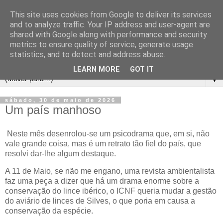
This site uses cookies from Google to deliver its services
and to analyze traffic. Your IP address and user-agent are
shared with Google along with performance and security
metrics to ensure quality of service, generate usage
statistics, and to detect and address abuse.
LEARN MORE
GOT IT
▼
sábado, 30 de maio de 2026
Um país manhoso
Neste mês desenrolou-se um psicodrama que, em si, não
vale grande coisa, mas é um retrato tão fiel do país, que
resolvi dar-lhe algum destaque.
A 11 de Maio, se não me engano, uma revista ambientalista
faz uma peça a dizer que há um drama enorme sobre a
conservação do lince ibérico, o ICNF queria mudar a gestão
do aviário de linces de Silves, o que poria em causa a
conservação da espécie.