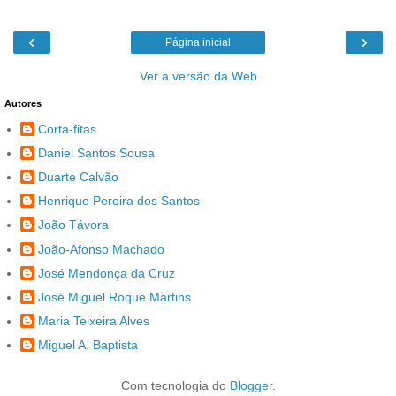
‹
›
Página inicial
Ver a versão da Web
Autores
Corta-fitas
Daniel Santos Sousa
Duarte Calvão
Henrique Pereira dos Santos
João Távora
João-Afonso Machado
José Mendonça da Cruz
José Miguel Roque Martins
Maria Teixeira Alves
Miguel A. Baptista
Com tecnologia do
Blogger
.