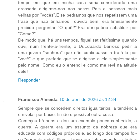
tempo em que em minha casa seria considerado uma
grosseria dirigirmo-nos aos nosos Pais e pessoas mais
velhas por "vocês".E se pedíamos que nos repetissem uma
frase que não tínhamos ouvido bem, era liminarmente
proibido perguntar "O quê?".Era obrigatório substituir por
"Como?".
De modo que, há uns tempos, fiquei satisfeitíssima quando
ouvi, num frente-a-frente, o Dr.Eduardo Barroso pedir a
uma jovem "senhora" que não continuasse a tratá-lo por
"você" e que preferia que se dirigisse a ele simplesmente
pelo nome. Como eu o entendi e como me revi na atitude
dele!
Responder
Francisco Almeida
10 de abril de 2026 às 12:34
Sempre que se concedem direitos igualitários, a tendência
é nivelar por baixo. E não é possível outra coisa.
Começou há anos e dou um exemplo pouco conhecido, a
guerra. A guerra era um assunto da nobreza que era
educada com códigos próprios e, ao longo dos tempos foi-
se "normalizando". Num ataque em linha quando as linhas