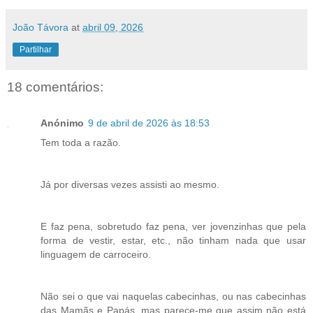
João Távora
at
abril 09, 2026
Partilhar
18 comentários:
Anónimo
9 de abril de 2026 às 18:53
Tem toda a razão.
Já por diversas vezes assisti ao mesmo.
E faz pena, sobretudo faz pena, ver jovenzinhas que pela
forma de vestir, estar, etc., não tinham nada que usar
linguagem de carroceiro.
Não sei o que vai naquelas cabecinhas, ou nas cabecinhas
das Mamãs e Papás, mas parece-me que assim não está