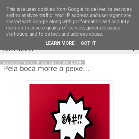
This site uses cookies from Google to deliver its services
and to analyze traffic. Your IP address and user-agent are
shared with Google along with performance and security
metrics to ensure quality of service, generate usage
statistics, and to detect and address abuse.
LEARN MORE
GOT IT
▼
quinta-feira, 9 de abril de 2026
Pela boca morre o peixe...