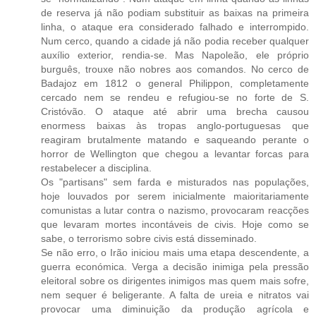
de reserva já não podiam substituir as baixas na primeira
linha, o ataque era considerado falhado e interrompido.
Num cerco, quando a cidade já não podia receber qualquer
auxílio exterior, rendia-se. Mas Napoleão, ele próprio
burguês, trouxe não nobres aos comandos. No cerco de
Badajoz em 1812 o general Philippon, completamente
cercado nem se rendeu e refugiou-se no forte de S.
Cristóvão. O ataque até abrir uma brecha causou
enormess baixas às tropas anglo-portuguesas que
reagiram brutalmente matando e saqueando perante o
horror de Wellington que chegou a levantar forcas para
restabelecer a disciplina.
Os "partisans" sem farda e misturados nas populações,
hoje louvados por serem inicialmente maioritariamente
comunistas a lutar contra o nazismo, provocaram reacções
que levaram mortes incontáveis de civis. Hoje como se
sabe, o terrorismo sobre civis está disseminado.
Se não erro, o Irão iniciou mais uma etapa descendente, a
guerra económica. Verga a decisão inimiga pela pressão
eleitoral sobre os dirigentes inimigos mas quem mais sofre,
nem sequer é beligerante. A falta de ureia e nitratos vai
provocar uma diminuição da produção agrícola e