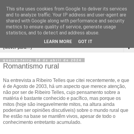
This site uses cookies from Google to deliver its services
and to analyze traffic. Your IP address and user-agent are
shared with Google along with performance and security
metrics to ensure quality of service, generate usage
statistics, and to detect and address abuse.
LEARN MORE
GOT IT
▼
quarta-feira, 24 de abril de 2024
Romantismo rural
Na entrevista a Ribeiro Telles que citei recentemente, e que
é de Agosto de 2003, há um aspecto que merece atenção,
não por ser de Ribeiro Telles, cujo pensamento sobre a
matéria é bastante conhecido e pacífico, mas porque os
mitos (hoje são inegavelmente mitos, na altura ainda
poderiam ser opiniões discutíveis) sobre o mundo rural que
lhe estão na base se mantêm vivos, apesar de todo o
conhecimento entretanto acumulado.