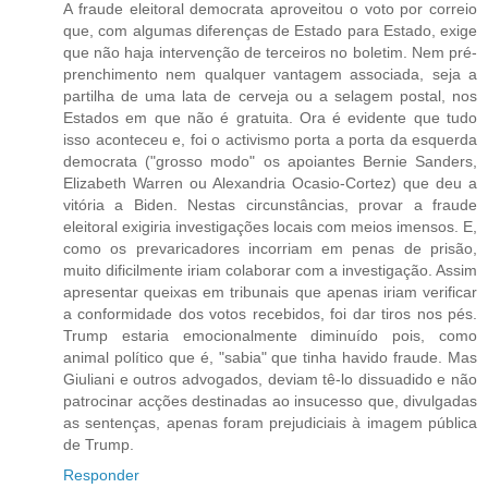
A fraude eleitoral democrata aproveitou o voto por correio
que, com algumas diferenças de Estado para Estado, exige
que não haja intervenção de terceiros no boletim. Nem pré-
prenchimento nem qualquer vantagem associada, seja a
partilha de uma lata de cerveja ou a selagem postal, nos
Estados em que não é gratuita. Ora é evidente que tudo
isso aconteceu e, foi o activismo porta a porta da esquerda
democrata ("grosso modo" os apoiantes Bernie Sanders,
Elizabeth Warren ou Alexandria Ocasio-Cortez) que deu a
vitória a Biden. Nestas circunstâncias, provar a fraude
eleitoral exigiria investigações locais com meios imensos. E,
como os prevaricadores incorriam em penas de prisão,
muito dificilmente iriam colaborar com a investigação. Assim
apresentar queixas em tribunais que apenas iriam verificar
a conformidade dos votos recebidos, foi dar tiros nos pés.
Trump estaria emocionalmente diminuído pois, como
animal político que é, "sabia" que tinha havido fraude. Mas
Giuliani e outros advogados, deviam tê-lo dissuadido e não
patrocinar acções destinadas ao insucesso que, divulgadas
as sentenças, apenas foram prejudiciais à imagem pública
de Trump.
Responder