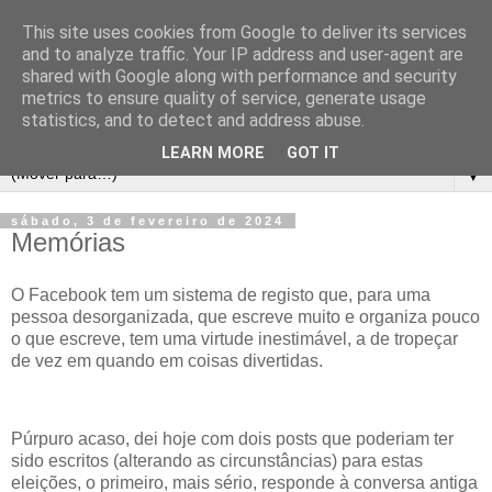
This site uses cookies from Google to deliver its services
and to analyze traffic. Your IP address and user-agent are
shared with Google along with performance and security
metrics to ensure quality of service, generate usage
statistics, and to detect and address abuse.
LEARN MORE
GOT IT
▼
sábado, 3 de fevereiro de 2024
Memórias
O Facebook tem um sistema de registo que, para uma
pessoa desorganizada, que escreve muito e organiza pouco
o que escreve, tem uma virtude inestimável, a de tropeçar
de vez em quando em coisas divertidas.
Púrpuro acaso, dei hoje com dois posts que poderiam ter
sido escritos (alterando as circunstâncias) para estas
eleições, o primeiro, mais sério, responde à conversa antiga