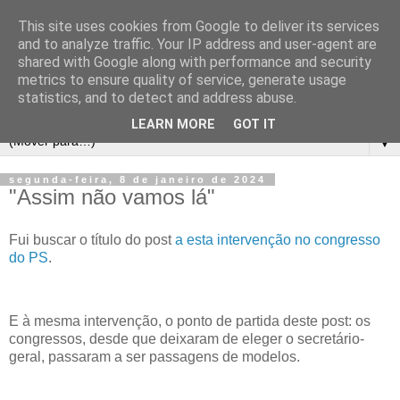
This site uses cookies from Google to deliver its services
and to analyze traffic. Your IP address and user-agent are
shared with Google along with performance and security
metrics to ensure quality of service, generate usage
statistics, and to detect and address abuse.
LEARN MORE
GOT IT
▼
segunda-feira, 8 de janeiro de 2024
"Assim não vamos lá"
Fui buscar o título do post
a esta intervenção no congresso
do PS
.
E à mesma intervenção, o ponto de partida deste post: os
congressos, desde que deixaram de eleger o secretário-
geral, passaram a ser passagens de modelos.