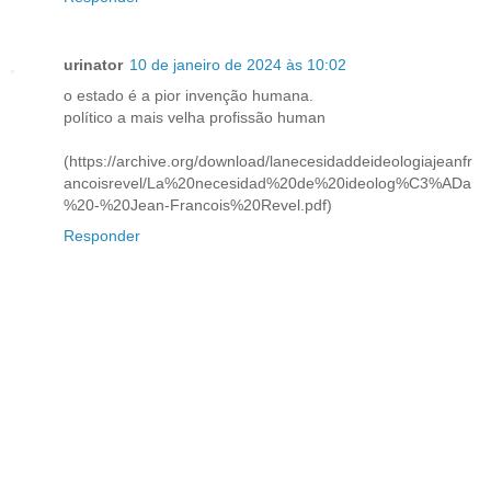
urinator
10 de janeiro de 2024 às 10:02
o estado é a pior invenção humana.
político a mais velha profissão human
(https://archive.org/download/lanecesidaddeideologiajeanfr
ancoisrevel/La%20necesidad%20de%20ideolog%C3%ADa
%20-%20Jean-Francois%20Revel.pdf)
Responder