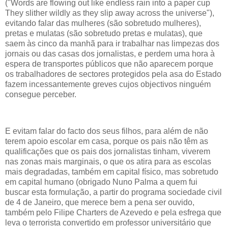
("Words are flowing out like endless rain into a paper cup
They slither wildly as they slip away across the universe"),
evitando falar das mulheres (são sobretudo mulheres),
pretas e mulatas (são sobretudo pretas e mulatas), que
saem às cinco da manhã para ir trabalhar nas limpezas dos
jornais ou das casas dos jornalistas, e perdem uma hora à
espera de transportes públicos que não aparecem porque
os trabalhadores de sectores protegidos pela asa do Estado
fazem incessantemente greves cujos objectivos ninguém
consegue perceber.
E evitam falar do facto dos seus filhos, para além de não
terem apoio escolar em casa, porque os pais não têm as
qualificações que os pais dos jornalistas tinham, viverem
nas zonas mais marginais, o que os atira para as escolas
mais degradadas, também em capital físico, mas sobretudo
em capital humano (obrigado Nuno Palma a quem fui
buscar esta formulação, a partir do programa sociedade civil
de 4 de Janeiro, que merece bem a pena ser ouvido,
também pelo Filipe Charters de Azevedo e pela esfrega que
leva o terrorista convertido em professor universitário que