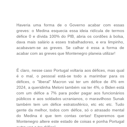
Haveria uma forma de o Governo acabar com essas
greves: o Medina esquecia essa ideia ridícula de termos
défice 0 e dívida 100% do PIB, abria os cordões à bolsa,
dava mais salário a esses trabalhadores, e era limpinho,
acabavam-se as greves. Se calhar é essa a forma de
acabar com as greves que Montenegro planeia utilizar!
É claro, nesse caso Portugal voltaria aos défices, mas qual
é o mal, o pessoal está-se todo a marimbar para os
défices, o "liberal" Macron vai ter um défice de 4% em
2024, a queridinha Meloni também vai ter 4%, o Biden está
com um défice a 7% para poder pagar aos funcionários
públicos e aos soldados ucranianos, o maravilhoso Sunak
também tem um défice estratosférico, etc etc etc. Tudo
gente da melhor, todos com défice, só o atrasado mental
do Medina é que tem contas certas! Esperemos que
Montenegro altere este estado de coisas e ponha Portugal
outra vez a ter défice!