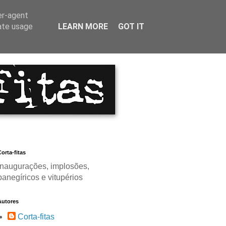
er-agent
rate usage
LEARN MORE
GOT IT
orta-fitas
Inaugurações, implosões,
panegíricos e vitupérios
Autores
Corta-fitas