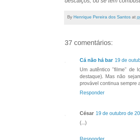
descalços, ou se têm combust
By
Henrique Pereira dos Santos
at
o
37 comentários:
Cá não há bar
19 de outu
Um autêntico "filme" de
destaque). Mas não sejam
provável continua sempre a 
Responder
César
19 de outubro de 20
(...)
Responder