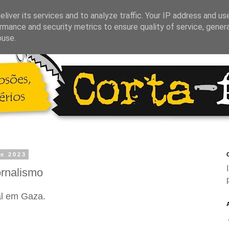
liver its services and to analyze traffic. Your IP address and us
rmance and security metrics to ensure quality of service, gene
buse.
de 2023
C
ornalismo
l em Gaza.