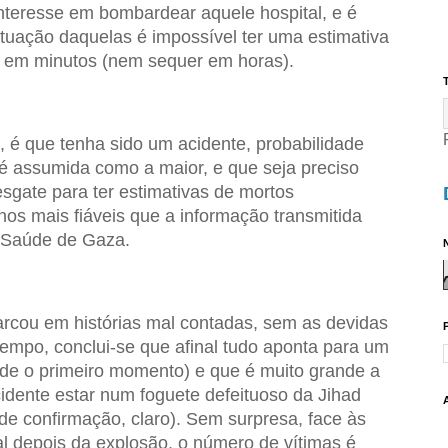
teresse em bombardear aquele hospital, e é
uação daquelas é impossível ter uma estimativa
s em minutos (nem sequer em horas).
T
 é que tenha sido um acidente, probabilidade
 é assumida como a maior, e que seja preciso
sgate para ter estimativas de mortos
os mais fiáveis que a informação transmitida
a Saúde de Gaza.
N
arcou em histórias mal contadas, sem as devidas
tempo, conclui-se que afinal tudo aponta para um
sde o primeiro momento) e que é muito grande a
idente estar num foguete defeituoso da Jihad
 de confirmação, claro). Sem surpresa, face às
tal depois da explosão, o número de vítimas é