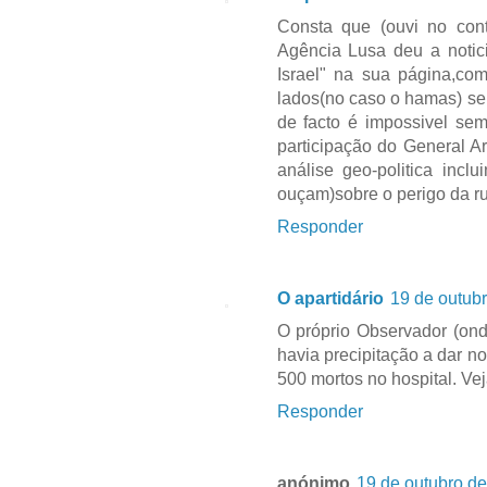
Consta que (ouvi no con
Agência Lusa deu a notici
Israel" na sua página,co
lados(no caso o hamas) sem
de facto é impossivel se
participação do General A
análise geo-politica inc
ouçam)sobre o perigo da 
Responder
O apartidário
19 de outub
O próprio Observador (ond
havia precipitação a dar n
500 mortos no hospital. Ve
Responder
anónimo
19 de outubro de