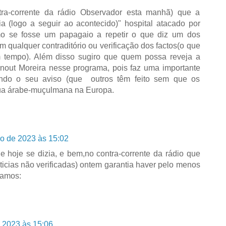
tra-corrente da rádio Observador esta manhã) que a
a (logo a seguir ao acontecido)" hospital atacado por
mo se fosse um papagaio a repetir o que diz um dos
 qualquer contraditório ou verificação dos factos(o que
m tempo). Além disso sugiro que quem possa reveja a
rnout Moreira nesse programa, pois faz uma importante
luindo o seu aviso (que outros têm feito sem que os
rua árabe-muçulmana na Europa.
ro de 2023 às 15:02
e hoje se dizia, e bem,no contra-corrente da rádio que
oticias não verificadas) ontem garantia haver pelo menos
jamos:
 2023 às 15:06