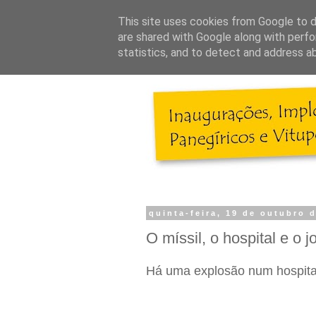
This site uses cookies from Google to de
are shared with Google along with perfo
statistics, and to detect and address a
quinta-feira, 19 de outubro 
O míssil, o hospital e o j
Há uma explosão num hospita