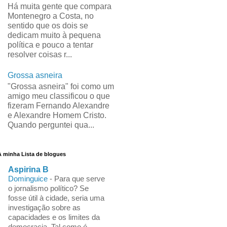
Há muita gente que compara
Montenegro a Costa, no
sentido que os dois se
dedicam muito à pequena
política e pouco a tentar
resolver coisas r...
Grossa asneira
"Grossa asneira" foi como um
amigo meu classificou o que
fizeram Fernando Alexandre
e Alexandre Homem Cristo.
Quando perguntei qua...
A minha Lista de blogues
Aspirina B
Dominguice
-
Para que serve
o jornalismo político? Se
fosse útil à cidade, seria uma
investigação sobre as
capacidades e os limites da
democracia. Tal como é