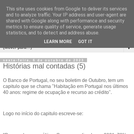
This site uses cookies from Google to deliver its services
and to analyze traffic. Your IP address and user-agent are
shared with Google along with performance and security
metrics to ensure quality of service, generate usage
statistics, and to detect and address abuse.
LEARN MORE
GOT IT
▼
sexta-feira, 6 de outubro de 2023
Histórias mal contadas (5)
O Banco de Portugal, no seu boletim de Outubro, tem um
capitulo que se chama "Habitação em Portugal nos últimos
40 anos: regime de ocupação e recurso ao crédito".
Logo no início do capitulo escreve-se: