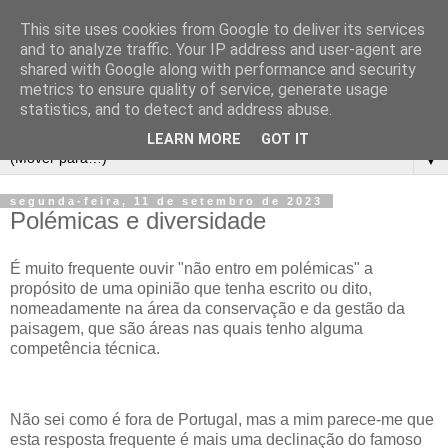
This site uses cookies from Google to deliver its services
and to analyze traffic. Your IP address and user-agent are
shared with Google along with performance and security
metrics to ensure quality of service, generate usage
statistics, and to detect and address abuse.
LEARN MORE
GOT IT
▼
segunda-feira, 11 de setembro de 2023
Polémicas e diversidade
É muito frequente ouvir "não entro em polémicas" a
propósito de uma opinião que tenha escrito ou dito,
nomeadamente na área da conservação e da gestão da
paisagem, que são áreas nas quais tenho alguma
competência técnica.
Não sei como é fora de Portugal, mas a mim parece-me que
esta resposta frequente é mais uma declinação do famoso