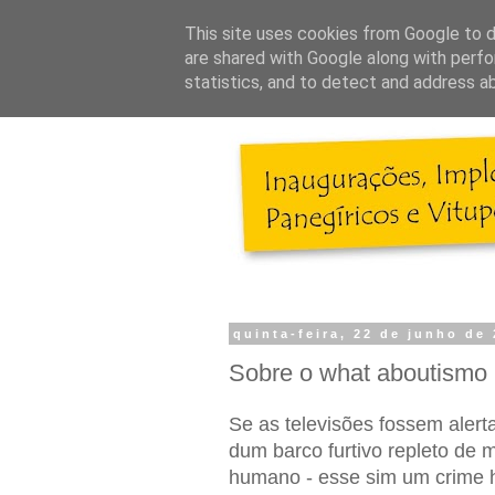
This site uses cookies from Google to de
are shared with Google along with perfo
statistics, and to detect and address a
quinta-feira, 22 de junho de
Sobre o what aboutismo 
Se as televisões fossem alert
dum barco furtivo repleto de 
humano - esse sim um crime 