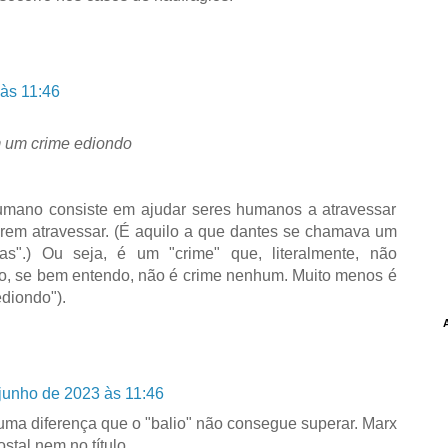
às 11:46
m um crime ediondo
humano consiste em ajudar seres humanos a atravessar
erem atravessar. (É aquilo a que dantes se chamava um
as".) Ou seja, é um "crime" que, literalmente, não
to, se bem entendo, não é crime nenhum. Muito menos é
diondo").
junho de 2023 às 11:46
uma diferença que o "balio" não consegue superar. Marx
stal nem no título.