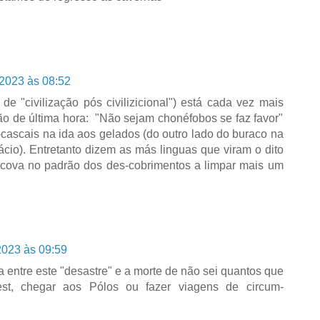
 2023 às 08:52
e "civilização pós civilizicional") está cada vez mais
ão de última hora: "Não sejam chonéfobos se faz favor"
m-cascais na ida aos gelados (do outro lado do buraco na
cio). Entretanto dizem as más linguas que viram o dito
cova no padrão dos des-cobrimentos a limpar mais um
2023 às 09:59
a entre este "desastre" e a morte de não sei quantos que
est, chegar aos Pólos ou fazer viagens de circum-