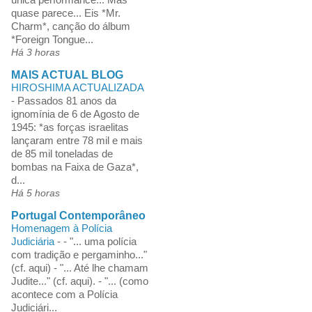
quase parece... Eis *Mr.
Charm*, canção do álbum
*Foreign Tongue...
Há 3 horas
MAIS ACTUAL BLOG
HIROSHIMA ACTUALIZADA
-
Passados 81 anos da
ignomínia de 6 de Agosto de
1945: *as forças israelitas
lançaram entre 78 mil e mais
de 85 mil toneladas de
bombas na Faixa de Gaza*,
d...
Há 5 horas
Portugal Contemporâneo
Homenagem à Polícia
Judiciária
-
- "... uma polícia
com tradição e pergaminho..."
(cf. aqui) - "... Até lhe chamam
Judite..." (cf. aqui). - "... (como
acontece com a Polícia
Judiciári...