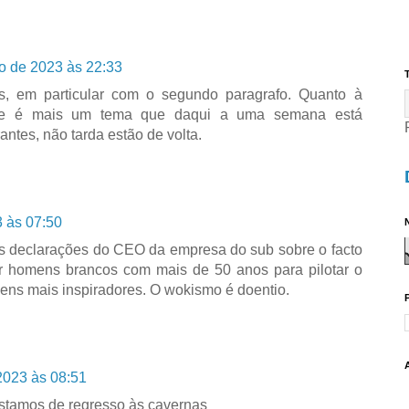
o de 2023 às 22:33
T
s, em particular com o segundo paragrafo. Quanto à
ste é mais um tema que daqui a uma semana está
ntes, não tarda estão de volta.
 às 07:50
N
 as declarações do CEO da empresa do sub sobre o facto
ar homens brancos com mais de 50 anos para pilotar o
ens mais inspiradores. O wokismo é doentio.
2023 às 08:51
estamos de regresso às cavernas