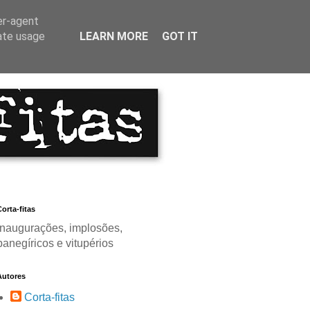
er-agent
rate usage
LEARN MORE
GOT IT
orta-fitas
Inaugurações, implosões,
panegíricos e vitupérios
Autores
Corta-fitas