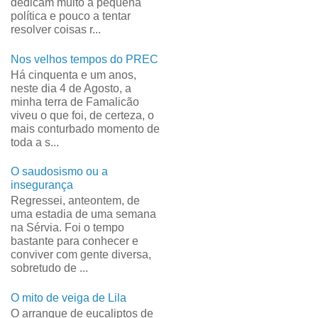
dedicam muito à pequena
política e pouco a tentar
resolver coisas r...
Nos velhos tempos do PREC
Há cinquenta e um anos,
neste dia 4 de Agosto, a
minha terra de Famalicão
viveu o que foi, de certeza, o
mais conturbado momento de
toda a s...
O saudosismo ou a
insegurança
Regressei, anteontem, de
uma estadia de uma semana
na Sérvia. Foi o tempo
bastante para conhecer e
conviver com gente diversa,
sobretudo de ...
O mito de veiga de Lila
O arranque de eucaliptos de