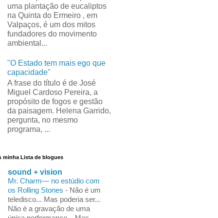
uma plantação de eucaliptos
na Quinta do Ermeiro , em
Valpaços, é um dos mitos
fundadores do movimento
ambiental...
"O Estado tem mais ego que
capacidade"
A frase do título é de José
Miguel Cardoso Pereira, a
propósito de fogos e gestão
da paisagem. Helena Garrido,
pergunta, no mesmo
programa, ...
A minha Lista de blogues
sound + vision
Mr. Charm— no estúdio com
os Rolling Stones
-
Não é um
teledisco... Mas poderia ser...
Não é a gravação de uma
única performance... Mas