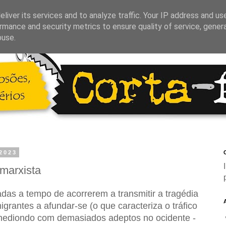
liver its services and to analyze traffic. Your IP address and us
rmance and security metrics to ensure quality of service, gene
buse.
 2023
C
marxista
adas a tempo de acorrerem a transmitir a tragédia
migrantes a afundar-se (o
que caracteriza o tráfico
hediondo com demasiados adeptos no ocidente -