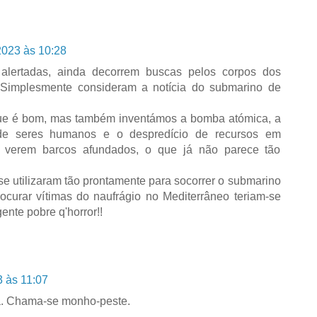
2023 às 10:28
 alertadas, ainda decorrem buscas pelos corpos dos
 Simplesmente consideram a notícia do submarino de
ue é bom, mas também inventámos a bomba atómica, a
 de seres humanos e o despredício de recursos em
a verem barcos afundados, o que já não parece tão
se utilizaram tão prontamente para socorrer o submarino
ocurar vítimas do naufrágio no Mediterrâneo teriam-se
ente pobre q'horror!!
 às 11:07
cá. Chama-se monho-peste.