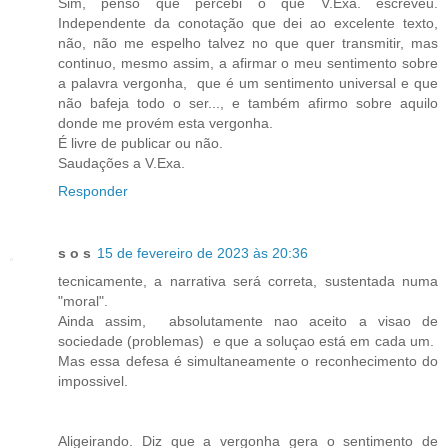
Sim, penso que percebi o que V.Exa. escreveu.
Independente da conotação que dei ao excelente texto,
não, não me espelho talvez no que quer transmitir, mas
continuo, mesmo assim, a afirmar o meu sentimento sobre
a palavra vergonha, que é um sentimento universal e que
não bafeja todo o ser..., e também afirmo sobre aquilo
donde me provém esta vergonha.
É livre de publicar ou não.
Saudações a V.Exa.
Responder
s o s
15 de fevereiro de 2023 às 20:36
tecnicamente, a narrativa será correta, sustentada numa
"moral".
Ainda assim, absolutamente nao aceito a visao de
sociedade (problemas) e que a soluçao está em cada um.
Mas essa defesa é simultaneamente o reconhecimento do
impossivel.
Aligeirando. Diz que a vergonha gera o sentimento de