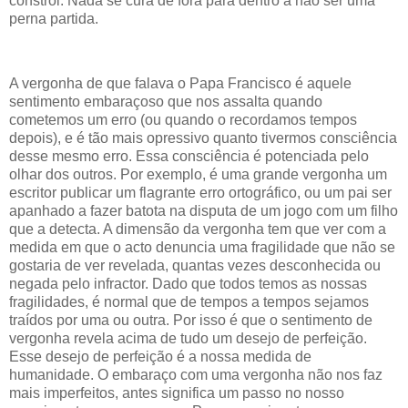
constrói. Nada se cura de fora para dentro a não ser uma
perna partida.
A vergonha de que falava o Papa Francisco é aquele
sentimento embaraçoso que nos assalta quando
cometemos um erro (ou quando o recordamos tempos
depois), e é tão mais opressivo quanto tivermos consciência
desse mesmo erro. Essa consciência é potenciada pelo
olhar dos outros. Por exemplo, é uma grande vergonha um
escritor publicar um flagrante erro ortográfico, ou um pai ser
apanhado a fazer batota na disputa de um jogo com um filho
que a detecta. A dimensão da vergonha tem que ver com a
medida em que o acto denuncia uma fragilidade que não se
gostaria de ver revelada, quantas vezes desconhecida ou
negada pelo infractor. Dado que todos temos as nossas
fragilidades, é normal que de tempos a tempos sejamos
traídos por uma ou outra. Por isso é que o sentimento de
vergonha revela acima de tudo um desejo de perfeição.
Esse desejo de perfeição é a nossa medida de
humanidade. O embaraço com uma vergonha não nos faz
mais imperfeitos, antes significa um passo no nosso