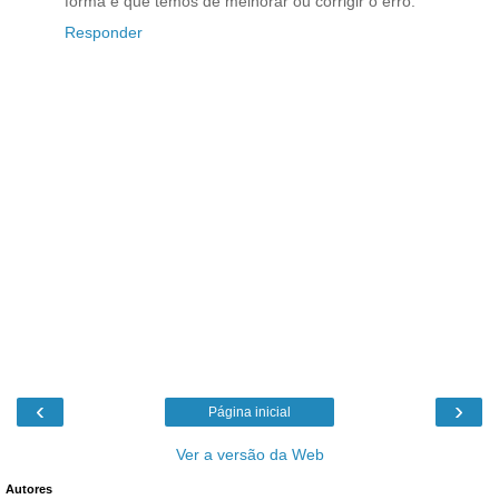
forma e que temos de melhorar ou corrigir o erro.
Responder
‹
›
Página inicial
Ver a versão da Web
Autores