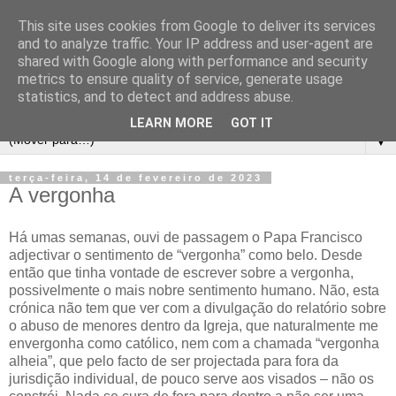
This site uses cookies from Google to deliver its services
and to analyze traffic. Your IP address and user-agent are
shared with Google along with performance and security
metrics to ensure quality of service, generate usage
statistics, and to detect and address abuse.
LEARN MORE
GOT IT
▼
terça-feira, 14 de fevereiro de 2023
A vergonha
Há umas semanas, ouvi de passagem o Papa Francisco
adjectivar o sentimento de “vergonha” como belo. Desde
então que tinha vontade de escrever sobre a vergonha,
possivelmente o mais nobre sentimento humano. Não, esta
crónica não tem que ver com a divulgação do relatório sobre
o abuso de menores dentro da Igreja, que naturalmente me
envergonha como católico, nem com a chamada “vergonha
alheia”, que pelo facto de ser projectada para fora da
jurisdição individual, de pouco serve aos visados – não os