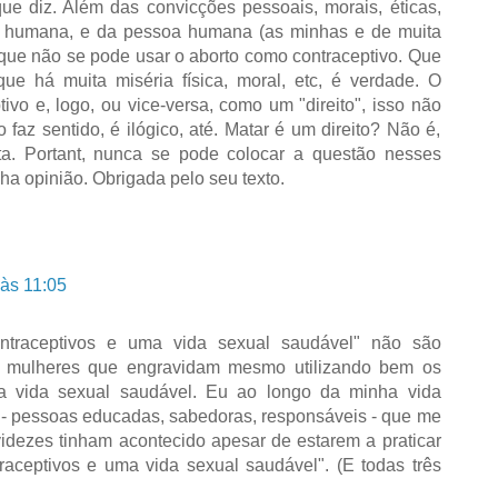
e diz. Além das convicções pessoais, morais, éticas,
a humana, e da pessoa humana (as minhas e de muita
), que não se pode usar o aborto como contraceptivo. Que
ue há muita miséria física, moral, etc, é verdade. O
vo e, logo, ou vice-versa, como um "direito", isso não
 faz sentido, é ilógico, até. Matar é um direito? Não é,
a. Portant, nunca se pode colocar a questão nesses
nha opinião. Obrigada pelo seu texto.
às 11:05
ontraceptivos e uma vida sexual saudável" não são
Há mulheres que engravidam mesmo utilizando bem os
ma vida sexual saudável. Eu ao longo da minha vida
 - pessoas educadas, sabedoras, responsáveis - que me
idezes tinham acontecido apesar de estarem a praticar
traceptivos e uma vida sexual saudável". (E todas três