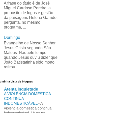
A frase do título é de José
Miguel Cardoso Pereira, a
propósito de fogos e gestão
da paisagem. Helena Garrido,
pergunta, no mesmo
programa, ...
Domingo
Evangelho de Nosso Senhor
Jesus Cristo segundo São
Mateus Naquele tempo,
quando Jesus ouviu dizer que
João Batistatinha sido morto,
retirou...
A minha Lista de blogues
Atenta Inquietude
A VIOLÊNCIA DOMÉSTICA
CONTINUA
INDOMESTICÁVEL
-
A
violência doméstica continua
indomesticável. Lê-se no