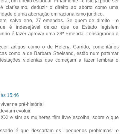
ral, um direito estadual Finalmente - e isto já pode ser
é claríssimo, deduzir o direito ao aborto como uma
acidade é uma aberração em racionalismo jurídico.
em, salvo erro, 27 emendas. Se quem de direito - o
ue é indesejável deixar que os Estado legislem
minho é fazer aprovar uma 28ª Emenda, consagrando o
cer, artigos como o de Helena Garrido, comentários
cas como a de Barbara Streisand, estão num patamar
ifestações violentas que começam a fazer lembrar o
 às 15:46
ver na pré-história!
deviam evoluir.
XXI e sim as mulheres têm livre escolha, sobre o que
ssado é que descartam os "pequenos problemas" e