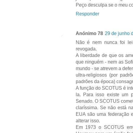
Peço desculpa se o meu co
Responder
Anónimo 78
29 de junho 
Não é nem nunca foi lei
revogada.
A liberdade de que os ame
que ninguém - nem as Sofi
mundo - se atrevem a defe
ultra-religiosos (por pad
padrões da época) consagra
A função do SCOTUS é inter
la. Para isso existe um 
Senado. O SCOTUS cometeu 
claríssima. Se não está n
EUA são uma federação e 
alterar isso.
Em 1973 o SCOTUS errou