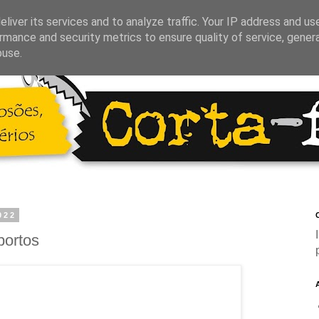
liver its services and to analyze traffic. Your IP address and us
rmance and security metrics to ensure quality of service, gene
buse.
022
C
bortos