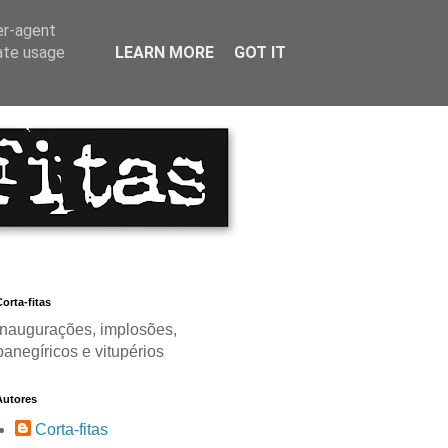
er-agent
rate usage
LEARN MORE
GOT IT
orta-fitas
Inaugurações, implosões,
panegíricos e vitupérios
Autores
Corta-fitas