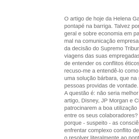
O artigo de hoje da Helena G
pontapé na barriga. Talvez p
geral e sobre economia em par
mal na comunicação empresari
da decisão do Supremo Tribun
viagens das suas empregadas 
de entender os conflitos étic
recuso-me a entendê-lo como 
uma solução bárbara, que na m
pessoas providas de vontade.
A questão é: não seria melho
artigo, Disney, JP Morgan e Cit
patrocinarem a boa utilização
entre os seus colaboradores? 
porque - suspeito - as consci
enfrentar complexo conflito d
o resolver literalmente ao po