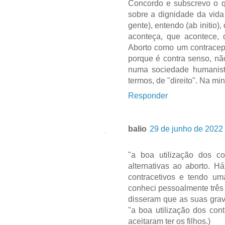
Concordo e subscrevo o qu
sobre a dignidade da vid
gente), entendo (ab initio
aconteça, que acontece, q
Aborto como um contracepti
porque é contra senso, não
numa sociedade humanist
termos, de "direito". Na mi
Responder
balio
29 de junho de 2022 
"a boa utilização dos c
alternativas ao aborto. 
contracetivos e tendo u
conheci pessoalmente três
disseram que as suas grav
"a boa utilização dos con
aceitaram ter os filhos.)