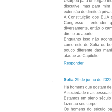
Usurpou para um órgão fede
discutível mas para mim 
extensão do direito à priv
A Constituição dos EUA t
Congresso - entender q
diversamente, então o ca
direito ao aborto.
Enquanto isso não aconte
como este de Sofia ou bo
pouco diferente das man
ataque ao Capitólio
Responder
Sofia
29 de junho de 2022
Há homens que gostam de vi
A sociedade e as pessoas 
Estamos em pleno século 
fazer ao seu corpo.
Os homens do século pa