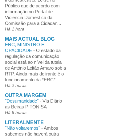
Público que de acordo com
informação no Portal de
Violência Doméstica da
Comissão para a Cidadan...
Há 1 hora
MAIS ACTUAL BLOG
ERC, MINISTRO E
OPACIDADE
-
O estado da
regulação da comunicação
social está ao nível da tutela
de António Leitão Amaro sob a
RTP. Ainda mais delirante é o
funcionamento da *ERC* – ...
Há 2 horas
OUTRA MARGEM
"Desumanidade"
-
Via Diário
as Beiras PITONISA
Há 6 horas
LITERALMENTE
"Não voltaremos"
-
Ambos
sabemos não haverá outra