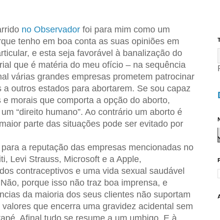
arrido
no Observador
foi para mim como um
orque tenho em boa conta as suas opiniões em
T
ticular, e esta seja favorável à banalização do
al que é matéria do meu ofício – na sequência
al várias grandes empresas prometem patrocinar
a outros estados para abortarem. Se sou capaz
os e morais que comporta a opção do aborto,
um “direito humano”. Ao contrário um aborto é
N
aior parte das situações pode ser evitado por
r para a reputação das empresas mencionadas no
i, Levi Strauss, Microsoft e a Apple,
 dos contraceptivos e uma vida sexual saudável
Não, porque isso não traz boa imprensa, e
ências da maioria dos seus clientes não suportam
e valores que encerra uma gravidez acidental sem
ntapé. Afinal tudo se resume a um umbigo. E à