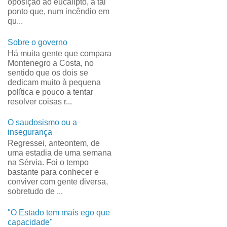
oposição ao eucalipto, a tal
ponto que, num incêndio em
qu...
Sobre o governo
Há muita gente que compara
Montenegro a Costa, no
sentido que os dois se
dedicam muito à pequena
política e pouco a tentar
resolver coisas r...
O saudosismo ou a
insegurança
Regressei, anteontem, de
uma estadia de uma semana
na Sérvia. Foi o tempo
bastante para conhecer e
conviver com gente diversa,
sobretudo de ...
"O Estado tem mais ego que
capacidade"