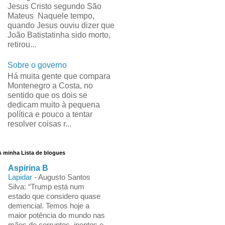
Jesus Cristo segundo São
Mateus Naquele tempo,
quando Jesus ouviu dizer que
João Batistatinha sido morto,
retirou...
Sobre o governo
Há muita gente que compara
Montenegro a Costa, no
sentido que os dois se
dedicam muito à pequena
política e pouco a tentar
resolver coisas r...
A minha Lista de blogues
Aspirina B
Lapidar
-
Augusto Santos
Silva: “Trump está num
estado que considero quase
demencial. Temos hoje a
maior potência do mundo nas
mãos de corruptos, ineptos e