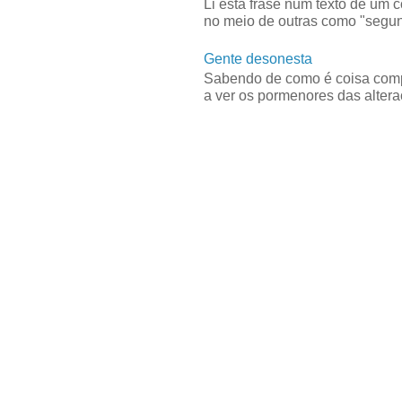
Li esta frase num texto de um 
no meio de outras como "segun
Gente desonesta
Sabendo de como é coisa compl
a ver os pormenores das alteraç