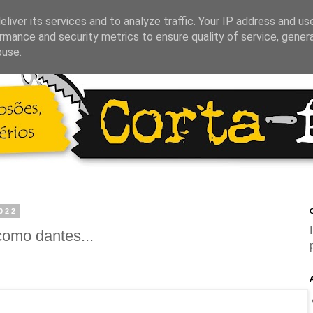
liver its services and to analyze traffic. Your IP address and us
rmance and security metrics to ensure quality of service, gene
buse.
2022
C
omo dantes...