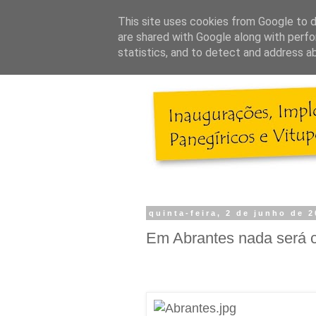
This site uses cookies from Google to de
are shared with Google along with perfo
statistics, and to detect and address a
quinta-feira, 2 de junho de 
Em Abrantes nada será c