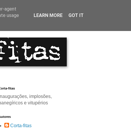
er-agent
rate usage
LEARN MORE
GOT IT
orta-fitas
Inaugurações, implosões,
panegíricos e vitupérios
Autores
Corta-fitas