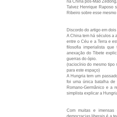
na China pós-Mao Zedong
Talvez Henrique Raposo se
Ribeiro sobre esse mesmo 
Discordo do artigo em dois
A China tem há séculos a 
entre o Céu e a Terra e es
filosofia imperialista qu
anexação do Tibete explic
guerras do ópio.
(raciocínio do mesmo tipo
para este espaço)
A Hungria tem um passado 
foi uma única batalha de
Romano-Germânico e a rel
simplista explicar a Hungri
Com muitas e imensas c
democracias liberais é a t