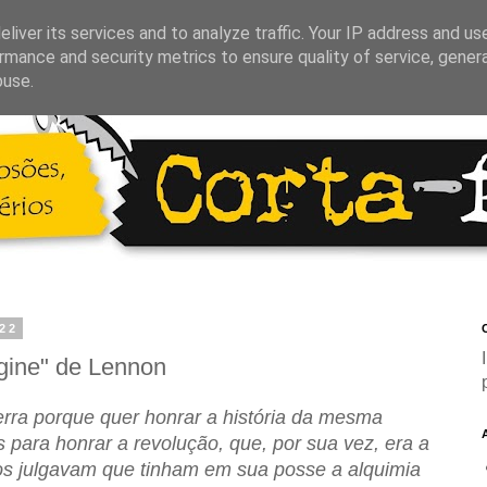
liver its services and to analyze traffic. Your IP address and us
rmance and security metrics to ensure quality of service, gene
buse.
022
C
agine" de Lennon
erra porque quer honrar a história da mesma
para honrar a revolução, que, por sua vez, era a
cos julgavam que tinham em sua posse a alquimia