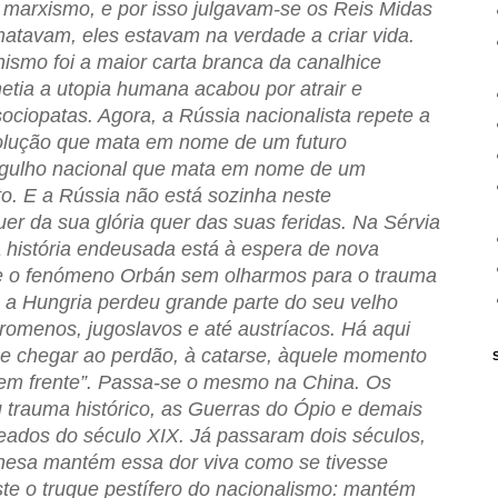
 o marxismo, e por isso julgavam-se os Reis Midas
atavam, eles estavam na verdade a criar vida.
nismo foi a maior carta branca da canalhice
etia a utopia humana acabou por atrair e
sociopatas. Agora, a Rússia nacionalista repete a
evolução que mata em nome de um futuro
orgulho nacional que mata em nome de um
o. E a Rússia não está sozinha neste
r da sua glória quer das suas feridas. Na Sérvia
 história endeusada está à espera de nova
 o fenómeno Orbán sem olharmos para o trauma
a Hungria perdeu grande parte do seu velho
 romenos, jugoslavos e até austríacos. Há aqui
e chegar ao perdão, à catarse, àquele momento
 em frente”. Passa-se o mesmo na China. Os
trauma histórico, as Guerras do Ópio e demais
eados do século XIX. Já passaram dois séculos,
inesa mantém essa dor viva como se tivesse
te o truque pestífero do nacionalismo: mantém