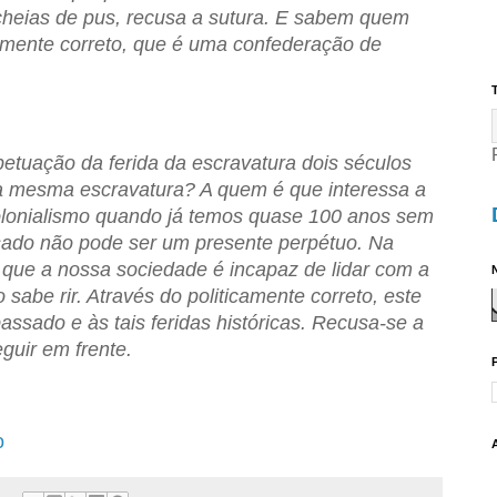
, cheias de pus, recusa a sutura. E sabem quem
camente correto, que é uma confederação de
T
etua­ção da ferida da escravatura dois séculos
a mesma escravatura? A quem é que interessa a
olonialismo quando já temos quase 100 anos sem
sado não pode ser um presente perpétuo. Na
que a nossa sociedade é incapaz de lidar com a
N
o sabe rir. Através do politicamente correto, este
assado e às tais feridas históricas. Recusa-se a
eguir em frente.
o