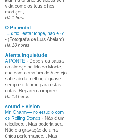
vida como os teus olhos
mortiços,...
Há 1 hora
O Pimentel
"É difícil estar longe, não é??"
-
(Fotografia de Luís Abélard)
Há 10 horas
Atenta Inquietude
A PONTE
-
Depois da pausa
do almoço na lida do Monte,
que com a abafura do Alentejo
sabe ainda melhor, é quase
sempre o tempo para estas
notas. Reparei na imprens...
Há 13 horas
sound + vision
Mr. Charm— no estúdio com
os Rolling Stones
-
Não é um
teledisco... Mas poderia ser...
Não é a gravação de uma
única performance... Mas