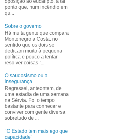
oposição ao eucalipto, a tal
ponto que, num incêndio em
qu...
Sobre o governo
Há muita gente que compara
Montenegro a Costa, no
sentido que os dois se
dedicam muito à pequena
política e pouco a tentar
resolver coisas r...
O saudosismo ou a
insegurança
Regressei, anteontem, de
uma estadia de uma semana
na Sérvia. Foi o tempo
bastante para conhecer e
conviver com gente diversa,
sobretudo de ...
"O Estado tem mais ego que
capacidade"