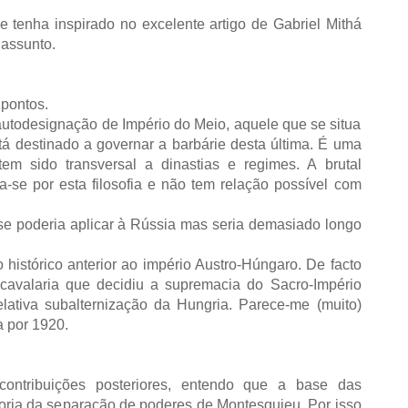
.
 tenha inspirado no excelente artigo de Gabriel Mithá
assunto.
 pontos.
autodesignação de Império do Meio, aquele que se situa
tá destinado a governar a barbárie desta última. É uma
e tem sido transversal a dinastias e regimes. A brutal
a-se por esta filosofia e não tem relação possível com
 se poderia aplicar à Rússia mas seria demasiado longo
histórico anterior ao império Austro-Húngaro. De facto
 cavalaria que decidiu a supremacia do Sacro-Império
ativa subalternização da Hungria. Parece-me (muito)
a por 1920.
ontribuições posteriores, entendo que a base das
eoria da separação de poderes de Montesquieu. Por isso