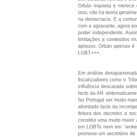
Orbán inquieta e merece c
isso, não há teoria geralme
na democracia. E a comuni
com a agravante, agora po
poder independente. Assi
limitações a conteúdos mu
aplauso. Orbán apenas é d
LGBT+++.
Em análise desapaixonada
fiscalizadores como o Tri
influência descarada sobr
facto da AR sistematicame
faz Portugal ser muito ma
abordado facto da incompet
feitura dos decretos a so
constitui uma muito maior
em LGBTs nem em "wokes"
promove um secretário de