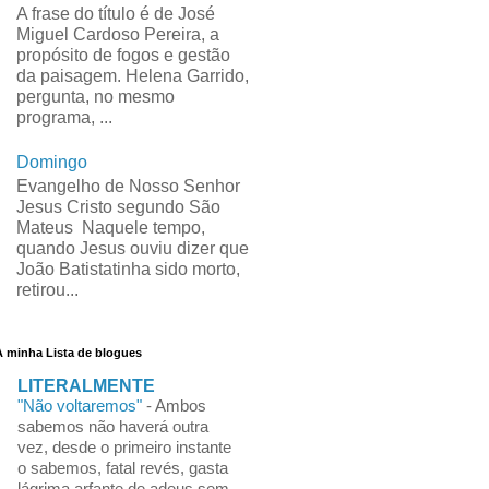
A frase do título é de José
Miguel Cardoso Pereira, a
propósito de fogos e gestão
da paisagem. Helena Garrido,
pergunta, no mesmo
programa, ...
Domingo
Evangelho de Nosso Senhor
Jesus Cristo segundo São
Mateus Naquele tempo,
quando Jesus ouviu dizer que
João Batistatinha sido morto,
retirou...
A minha Lista de blogues
LITERALMENTE
"Não voltaremos"
-
Ambos
sabemos não haverá outra
vez, desde o primeiro instante
o sabemos, fatal revés, gasta
lágrima arfante de adeus sem