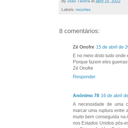
By
João Távora
at
abril 15, 2022
Labels:
recortes
8 comentários:
Zé Onofre
15 de abril de 
E no meio disto tudo onde 
Porque fazem eles guerras
Zé Onofre
Responder
Anónimo 78
16 de abril d
A necessidade de uma cat
marcar uma ruptura entre 
muito bem conseguida na A
nos Estados Unidos pós-es