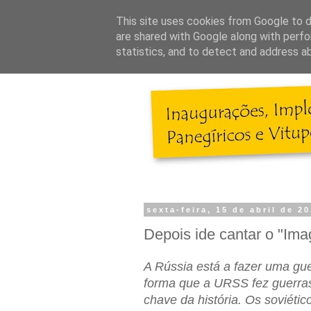
This site uses cookies from Google to de
are shared with Google along with perfo
statistics, and to detect and address a
sexta-feira, 15 de abril de 2
Depois ide cantar o "Im
A Rússia está a fazer uma gu
forma que a URSS fez guerras 
chave da história. Os soviéti