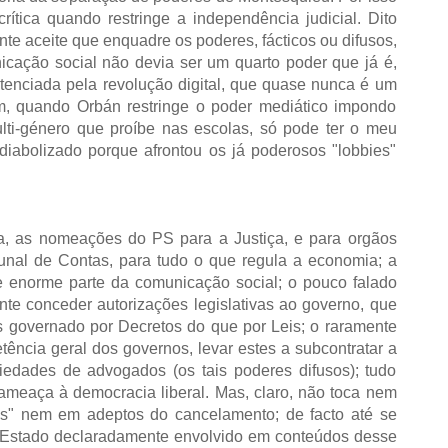
rítica quando restringe a independência judicial. Dito
nte aceite que enquadre os poderes, fácticos ou difusos,
cação social não devia ser um quarto poder que já é,
tenciada pela revolução digital, que quase nunca é um
m, quando Orbán restringe o poder mediático impondo
lti-género que proíbe nas escolas, só pode ter o meu
iabolizado porque afrontou os já poderosos "lobbies"
, as nomeações do PS para a Justiça, e para orgãos
bunal de Contas, para tudo o que regula a economia; a
e enorme parte da comunicação social; o pouco falado
nte conceder autorizações legislativas ao governo, que
is governado por Decretos do que por Leis; o raramente
ência geral dos governos, levar estes a subcontratar a
ciedades de advogados (os tais poderes difusos); tudo
 ameaça à democracia liberal. Mas, claro, não toca nem
 nem em adeptos do cancelamento; de facto até se
 Estado declaradamente envolvido em conteúdos desse