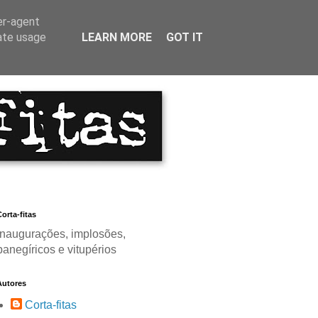
er-agent
rate usage
LEARN MORE
GOT IT
orta-fitas
Inaugurações, implosões,
panegíricos e vitupérios
Autores
Corta-fitas