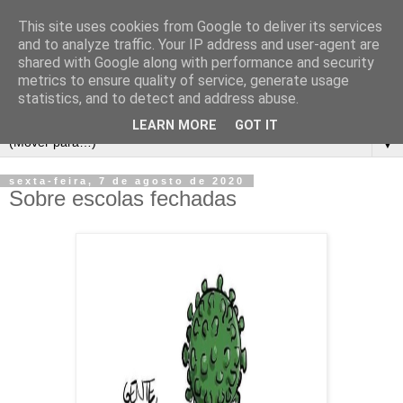
This site uses cookies from Google to deliver its services
and to analyze traffic. Your IP address and user-agent are
shared with Google along with performance and security
metrics to ensure quality of service, generate usage
statistics, and to detect and address abuse.
LEARN MORE
GOT IT
▼
sexta-feira, 7 de agosto de 2020
Sobre escolas fechadas