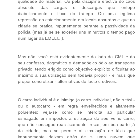
qualidade do material. Ou pela disciplina efectiva do caos
absoluto das cargas e descargas que entope
diabolicamente o fluxo do tráfego. Ou pela legítima
repressão do estacionamento em locais absurdos e que na
cidade se pratica impunemente perante a passividade da
polícia (mas já se se exceder uns minutitos o tempo pago
num lugar da EMEL!...).
Mas não: você está evidentemente do lado da CML e do
seu confesso, dogmático e demagógico ódio ao transporte
privado, tendo erigido como objectivo explícito dificultar ao
máximo a sua utilização sem todavia propor - e mais que
propor concretizar - alternativas de facto credíveis.
O carro individual é o inimigo (o carro individual, não o táxi -
ou o autocarro - em regra envelhecidos e altamente
poluentes; veja-se como se interdita ao particular
esmagado em impostos a utilização do seu velho carro,
que não consegue realisticamente trocar, em boa parte já
da cidade, mas se permite aí circulação de táxis que
impunemente deixam atrás de si uma nuvem que