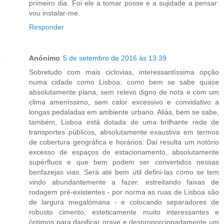
primeiro dia. Foi ele a tomar posse e a sujidade a pensar:
vou instalar-me.
Responder
Anónimo
5 de setembro de 2016 às 13:39
Sobretudo com mais ciclovias, interessantíssima opção
numa cidade como Lisboa: como bem se sabe quase
absolutamente plana, sem relevo digno de nota e com um
clima ameníssimo, sem calor excessivo e convidativo a
longas pedaladas em ambiente urbano. Aliás, bem se sabe,
também, Lisboa está dotada de uma brilhante rede de
transportes públicos, absolutamente exaustiva em termos
de cobertura geográfica e horários. Daí resulta um notório
excesso de espaços de estacionamento, absolutamente
supérfluos e que bem podem ser convertidos nessas
benfazejas vias. Será até bem útil defini-las como se tem
vindo abundantemente a fazer: estreitando faixas de
rodagem pré-existentes - por norma as ruas de Lisboa são
de largura megalómana - e colocando separadores de
robusto cimento, esteticamente muito interessantes e
óptimos para danificar grave e desproporcionadamente um