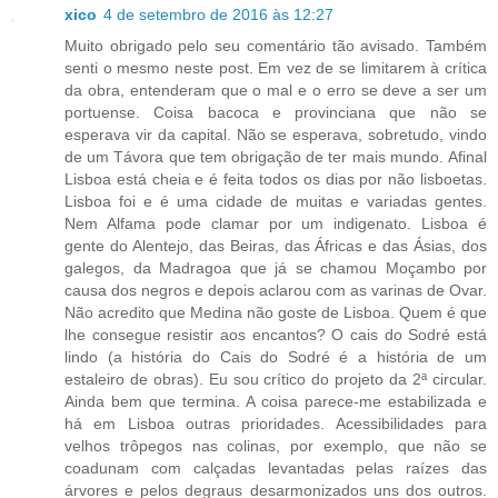
xico
4 de setembro de 2016 às 12:27
Muito obrigado pelo seu comentário tão avisado. Também
senti o mesmo neste post. Em vez de se limitarem à crítica
da obra, entenderam que o mal e o erro se deve a ser um
portuense. Coisa bacoca e provinciana que não se
esperava vir da capital. Não se esperava, sobretudo, vindo
de um Távora que tem obrigação de ter mais mundo. Afinal
Lisboa está cheia e é feita todos os dias por não lisboetas.
Lisboa foi e é uma cidade de muitas e variadas gentes.
Nem Alfama pode clamar por um indigenato. Lisboa é
gente do Alentejo, das Beiras, das Áfricas e das Ásias, dos
galegos, da Madragoa que já se chamou Moçambo por
causa dos negros e depois aclarou com as varinas de Ovar.
Não acredito que Medina não goste de Lisboa. Quem é que
lhe consegue resistir aos encantos? O cais do Sodré está
lindo (a história do Cais do Sodré é a história de um
estaleiro de obras). Eu sou crítico do projeto da 2ª circular.
Ainda bem que termina. A coisa parece-me estabilizada e
há em Lisboa outras prioridades. Acessibilidades para
velhos trôpegos nas colinas, por exemplo, que não se
coadunam com calçadas levantadas pelas raízes das
árvores e pelos degraus desarmonizados uns dos outros.