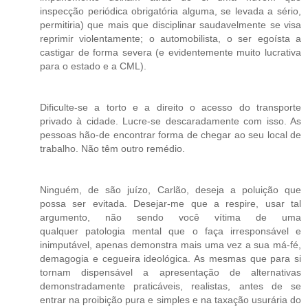
inspecção periódica obrigatória alguma, se levada a sério,
permitiria) que mais que disciplinar saudavelmente se visa
reprimir violentamente; o automobilista, o ser egoísta a
castigar de forma severa (e evidentemente muito lucrativa
para o estado e a CML).
Dificulte-se a torto e a direito o acesso do transporte
privado à cidade. Lucre-se descaradamente com isso. As
pessoas hão-de encontrar forma de chegar ao seu local de
trabalho. Não têm outro remédio.
Ninguém, de são juízo, Carlão, deseja a poluição que
possa ser evitada. Desejar-me que a respire, usar tal
argumento, não sendo você vítima de uma
qualquer patologia mental que o faça irresponsável e
inimputável, apenas demonstra mais uma vez a sua má-fé,
demagogia e cegueira ideológica. As mesmas que para si
tornam dispensável a apresentação de alternativas
demonstradamente praticáveis, realistas, antes de se
entrar na proibição pura e simples e na taxação usurária do