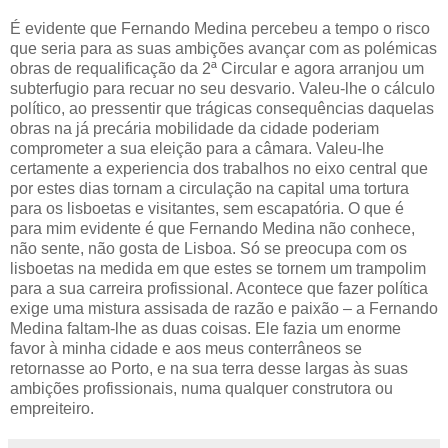
É evidente que Fernando Medina percebeu a tempo o risco
que seria para as suas ambições avançar com as polémicas
obras de requalificação da 2ª Circular e agora arranjou um
subterfugio para recuar no seu desvario. Valeu-lhe o cálculo
político, ao pressentir que trágicas consequências daquelas
obras na já precária mobilidade da cidade poderiam
comprometer a sua eleição para a câmara. Valeu-lhe
certamente a experiencia dos trabalhos no eixo central que
por estes dias tornam a circulação na capital uma tortura
para os lisboetas e visitantes, sem escapatória. O que é
para mim evidente é que Fernando Medina não conhece,
não sente, não gosta de Lisboa. Só se preocupa com os
lisboetas na medida em que estes se tornem um trampolim
para a sua carreira profissional. Acontece que fazer política
exige uma mistura assisada de razão e paixão – a Fernando
Medina faltam-lhe as duas coisas. Ele fazia um enorme
favor à minha cidade e aos meus conterrâneos se
retornasse ao Porto, e na sua terra desse largas às suas
ambições profissionais, numa qualquer construtora ou
empreiteiro.