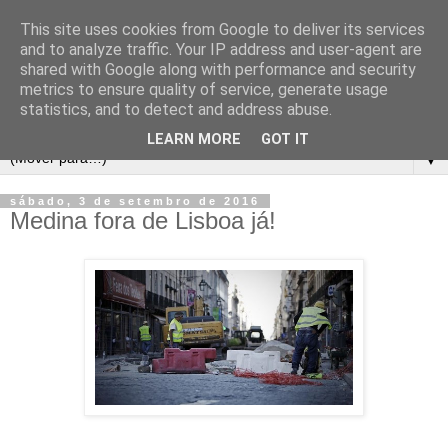
This site uses cookies from Google to deliver its services
and to analyze traffic. Your IP address and user-agent are
shared with Google along with performance and security
metrics to ensure quality of service, generate usage
statistics, and to detect and address abuse.
LEARN MORE
GOT IT
▼
sábado, 3 de setembro de 2016
Medina fora de Lisboa já!