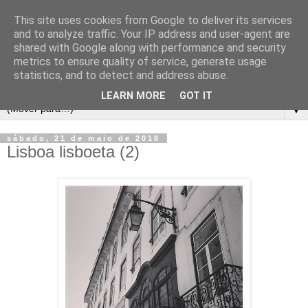
This site uses cookies from Google to deliver its services
and to analyze traffic. Your IP address and user-agent are
shared with Google along with performance and security
metrics to ensure quality of service, generate usage
statistics, and to detect and address abuse.
LEARN MORE
GOT IT
▼
sábado, 21 de maio de 2016
Lisboa lisboeta (2)