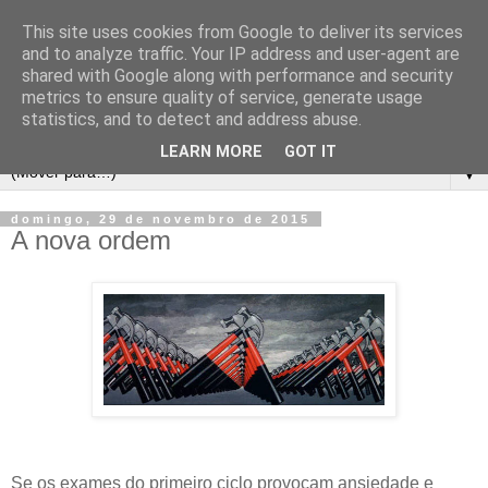
This site uses cookies from Google to deliver its services
and to analyze traffic. Your IP address and user-agent are
shared with Google along with performance and security
metrics to ensure quality of service, generate usage
statistics, and to detect and address abuse.
LEARN MORE
GOT IT
▼
domingo, 29 de novembro de 2015
A nova ordem
Se os exames do primeiro ciclo provocam ansiedade e