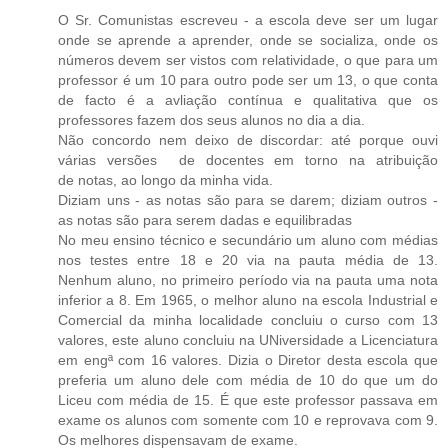
O Sr. Comunistas escreveu - a escola deve ser um lugar
onde se aprende a aprender, onde se socializa, onde os
números devem ser vistos com relatividade, o que para um
professor é um 10 para outro pode ser um 13, o que conta
de facto é a avliação contínua e qualitativa que os
professores fazem dos seus alunos no dia a dia.
Não concordo nem deixo de discordar: até porque ouvi
várias versões de docentes em torno na atribuição
de notas, ao longo da minha vida.
Diziam uns - as notas são para se darem; diziam outros -
as notas são para serem dadas e equilibradas
No meu ensino técnico e secundário um aluno com médias
nos testes entre 18 e 20 via na pauta média de 13.
Nenhum aluno, no primeiro período via na pauta uma nota
inferior a 8. Em 1965, o melhor aluno na escola Industrial e
Comercial da minha localidade concluiu o curso com 13
valores, este aluno concluiu na UNiversidade a Licenciatura
em engª com 16 valores. Dizia o Diretor desta escola que
preferia um aluno dele com média de 10 do que um do
Liceu com média de 15. É que este professor passava em
exame os alunos com somente com 10 e reprovava com 9.
Os melhores dispensavam de exame.