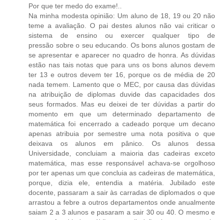
Por que ter medo do exame!..
Na minha modesta opinião: Um aluno de 18, 19 ou 20 não
teme a avaliação. O pai destes alunos não vai criticar o
sistema de ensino ou exercer qualquer tipo de
pressão sobre o seu educando. Os bons alunos gostam de
se apresentar e aparecer no quadro de honra. As dúvidas
estão nas tais notas que para uns os bons alunos devem
ter 13 e outros devem ter 16, porque os de média de 20
nada temem. Lamento que o MEC, por causa das dúvidas
na atribuição de diplomas duvide das capacidades dos
seus formados. Mas eu deixei de ter dúvidas a partir do
momento em que um determinado departamento de
matemática foi encerrado a cadeado porque um decano
apenas atribuia por semestre uma nota positiva o que
deixava os alunos em pânico. Os alunos dessa
Universidade, concluiam a maioria das cadeiras exceto
matemática, mas esse responsável achava-se orgolhoso
por ter apenas um que concluia as cadeiras de matemática,
porque, dizia ele, entendia a matéria. Jubilado este
docente, passaram a sair às carradas de diplomados o que
arrastou a febre a outros departamentos onde anualmente
saiam 2 a 3 alunos e pasaram a sair 30 ou 40. O mesmo e