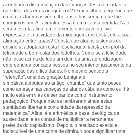
acentuam a discriminação das crianças desfavorecidas, o
que dizer dos erros ortográficos? O meu filhote pequeno que
o diga, as lágrimas vêem-lhe aos olhos sempre que lhe
corrigimos um. A caligrafia, essa é uma causa perdida. Não
será a escrita afinal um elemento opressivo da livre
expressão e criatividade da miudagem, um obstáculo à sua
afirmação entre iguais? Consta que alguns sistemas de
ensino já adoptaram esta filosofia igualitarista, em prol da
felicidade e bem-estar dos fedelhos. Como se a felicidade
não fosse acima de tudo um dom ou uma aprendizagem
empreendida por cada pessoa no seu interior justamente na
superação das dificuldades. No mesmo sentido a
“retenção”, uma designação benigna e
simpática atribuída ao antigo “chumbo” que tanto pesou
como ameaça nas cabeças de alunos cábulas como eu, há
muito está em vias de ser banida como instrumento
pedagógico. Porque não se lembraram ainda estas
sumidades libertar a comunidade da repressão da
matemática? Afinal é a aritmética a base ideológica da
austeridade, e as contas de multiplicar a ferramenta
preferida do capitalismo. Depois, o resultado exacto e
indiscutível de uma conta de diminuir pode significar uma