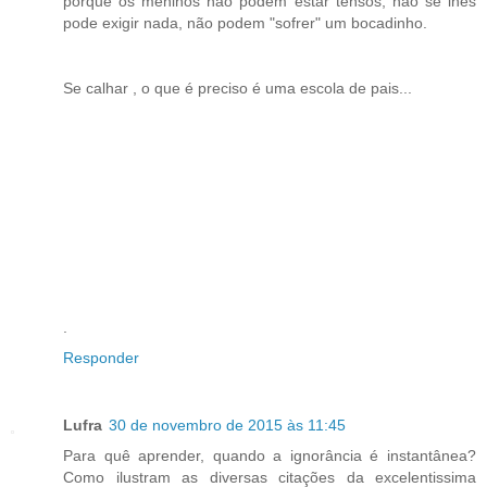
porque os meninos não podem estar tensos, não se lhes
pode exigir nada, não podem "sofrer" um bocadinho.
Se calhar , o que é preciso é uma escola de pais...
.
Responder
Lufra
30 de novembro de 2015 às 11:45
Para quê aprender, quando a ignorância é instantânea?
Como ilustram as diversas citações da excelentissima