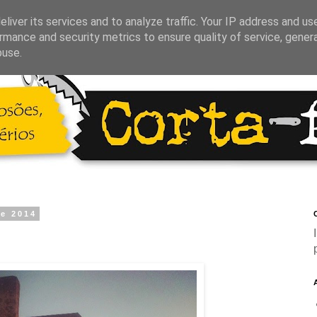
liver its services and to analyze traffic. Your IP address and us
rmance and security metrics to ensure quality of service, gene
buse.
de 2014
C