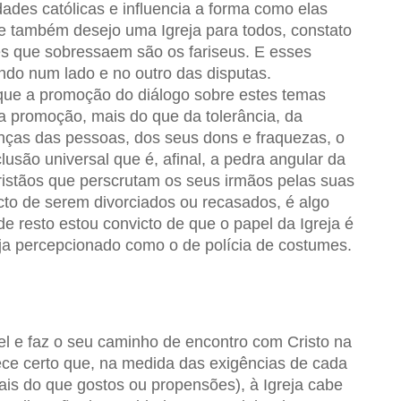
ades católicas e influencia a forma como elas
e também desejo uma Igreja para todos, constato
s que sobressaem são os fariseus. E esses
ndo num lado e no outro das disputas.
 que a promoção do diálogo sobre estes temas
 a promoção, mais do que da tolerância, da
enças das pessoas, dos seus dons e fraquezas, o
clusão universal que é, afinal, a pedra angular da
istãos que perscrutam os seus irmãos pelas suas
cto de serem divorciados ou recasados, é algo
e resto estou convicto de que o papel da Igreja é
a percepcionado como o de polícia de costumes.
vel e faz o seu caminho de encontro com Cristo na
ce certo que, na medida das exigências de cada
mais do que gostos ou propensões), à Igreja cabe