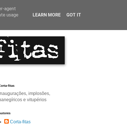
er-agent
rate usage
LEARN MORE
GOT IT
orta-fitas
Inaugurações, implosões,
panegíricos e vitupérios
Autores
Corta-fitas