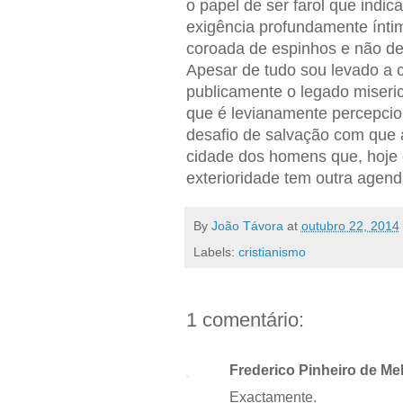
o papel de ser farol que indi
exigência profundamente ínti
coroada de espinhos e não de
Apesar de tudo sou levado a c
publicamente o legado miseric
que é levianamente percepci
desafio de salvação com que a
cidade dos homens que, hoje c
exterioridade tem outra agend
By
João Távora
at
outubro 22, 2014
Labels:
cristianismo
1 comentário:
Frederico Pinheiro de Me
Exactamente.