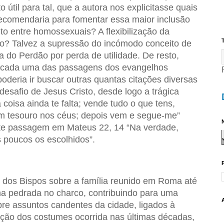
 útil para tal, que a autora nos explicitasse quais
comendaria para fomentar essa maior inclusão
to entre homossexuais? A flexibilização da
T
to? Talvez a supressão do incómodo conceito de
 do Perdão por perda de utilidade. De resto,
a cada uma das passagens dos evangelhos
poderia ir buscar outras quantas citações diversas
desafio de Jesus Cristo, desde logo a trágica
oisa ainda te falta; vende tudo o que tens,
 um tesouro nos céus; depois vem e segue-me”
N
nte passagem em Mateus 22, 14 “Na ver­dade,
 poucos os esco­lhidos”.
dos Bispos sobre a família reunido em Roma até
a pedrada no charco, contribuindo para uma
bre assuntos candentes da cidade, ligados à
zação dos costumes ocorrida nas últimas décadas,