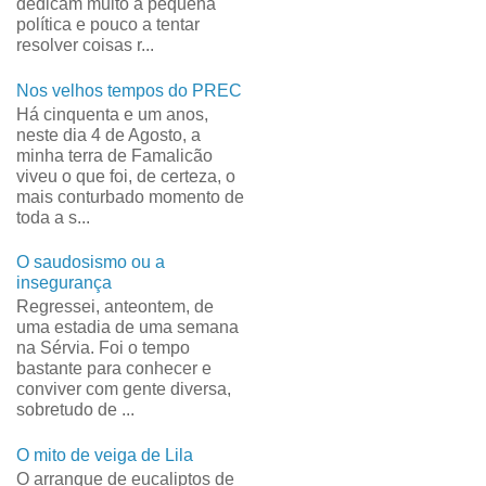
dedicam muito à pequena
política e pouco a tentar
resolver coisas r...
Nos velhos tempos do PREC
Há cinquenta e um anos,
neste dia 4 de Agosto, a
minha terra de Famalicão
viveu o que foi, de certeza, o
mais conturbado momento de
toda a s...
O saudosismo ou a
insegurança
Regressei, anteontem, de
uma estadia de uma semana
na Sérvia. Foi o tempo
bastante para conhecer e
conviver com gente diversa,
sobretudo de ...
O mito de veiga de Lila
O arranque de eucaliptos de