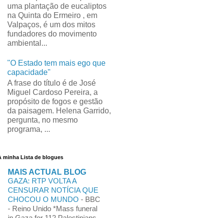
uma plantação de eucaliptos
na Quinta do Ermeiro , em
Valpaços, é um dos mitos
fundadores do movimento
ambiental...
"O Estado tem mais ego que
capacidade"
A frase do título é de José
Miguel Cardoso Pereira, a
propósito de fogos e gestão
da paisagem. Helena Garrido,
pergunta, no mesmo
programa, ...
A minha Lista de blogues
MAIS ACTUAL BLOG
GAZA: RTP VOLTA A
CENSURAR NOTÍCIA QUE
CHOCOU O MUNDO
-
BBC
- Reino Unido *Mass funeral
in Gaza for 112 Palestinians