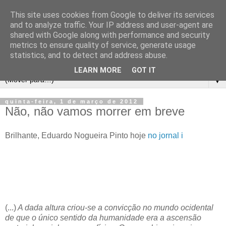
This site uses cookies from Google to deliver its services
and to analyze traffic. Your IP address and user-agent are
shared with Google along with performance and security
metrics to ensure quality of service, generate usage
statistics, and to detect and address abuse.
LEARN MORE
GOT IT
▼
quinta-feira, 1 de março de 2012
Não, não vamos morrer em breve
Brilhante, Eduardo Nogueira Pinto hoje
no jornal i
(...)
A dada altura criou-se a convicção no mundo ocidental
de que o único sentido da humanidade era a ascensão