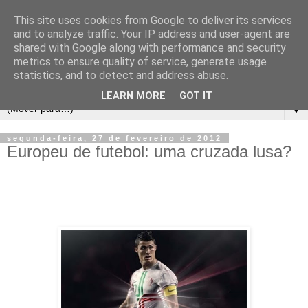
This site uses cookies from Google to deliver its services
and to analyze traffic. Your IP address and user-agent are
shared with Google along with performance and security
metrics to ensure quality of service, generate usage
statistics, and to detect and address abuse.
LEARN MORE
GOT IT
▼
segunda-feira, 27 de fevereiro de 2012
Europeu de futebol: uma cruzada lusa?