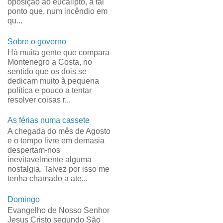
oposição ao eucalipto, a tal
ponto que, num incêndio em
qu...
Sobre o governo
Há muita gente que compara
Montenegro a Costa, no
sentido que os dois se
dedicam muito à pequena
política e pouco a tentar
resolver coisas r...
As férias numa cassete
A chegada do mês de Agosto
e o tempo livre em demasia
despertam-nos
inevitavelmente alguma
nostalgia. Talvez por isso me
tenha chamado a ate...
Domingo
Evangelho de Nosso Senhor
Jesus Cristo segundo São