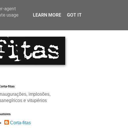
er-agent
rate usage
LEARN MORE
GOT IT
orta-fitas
Inaugurações, implosões,
panegíricos e vitupérios
Autores
Corta-fitas