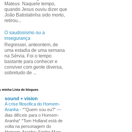
Mateus Naquele tempo,
quando Jesus ouviu dizer que
João Batistatinha sido morto,
retirou...
O saudosismo ou a
insegurança
Regressei, anteontem, de
uma estadia de uma semana
na Sérvia. Foi o tempo
bastante para conhecer e
conviver com gente diversa,
sobretudo de ...
A minha Lista de blogues
sound + vision
A crise filosófica do Homem-
Aranha
-
*"Quem sou eu?" —
dias difíceis para o Homem-
Aranha* *Tom Holland está de
volta na personagem do
Homem-Aranha: Spider Man: