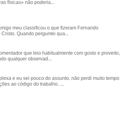
as físicas» não poderia...
amigo meu classificou o que fizeram Fernando
risto. Quando perguntei qua...
comentador que leio habitualmente com gosto e proveito,
do qualquer observad...
exa e eu sei pouco do assunto, não perdi muito tempo
ões ao código do trabalho. ...